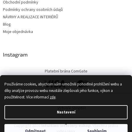
Obchodní podmínky
Podmínky ochrany osobních údajů
NÁVRHY A REALIZACE INTERIÉRŮ
Blog
Moje objednávka
Instagram
Platební brána ComGate
Používáme cookies, abychom vám umožnili pohodlné prohlížení webu a
díky analýze provozu webu neustále zlepšovali jeho funkce, výkon a
použitelnost.
Více informací
zde
.
Vytvořil Shoptet
Nastavení
Copyright 2026
Intuition-interiery-eshop
. Všechna práva
Odmítnout
Souhlasím
vyhrazena.