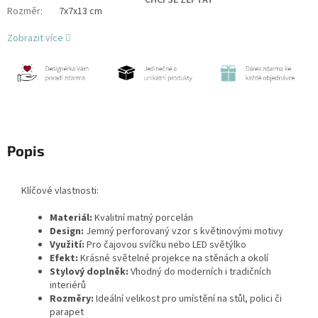
CHCI SE ZEPTAT
Rozměr
:
7x7x13 cm
Zobrazit více
Popis
Klíčové vlastnosti:
Materiál:
Kvalitní matný porcelán
Design:
Jemný perforovaný vzor s květinovými motivy
Využití:
Pro čajovou svíčku nebo LED světýlko
Efekt:
Krásné světelné projekce na stěnách a okolí
Stylový doplněk:
Vhodný do moderních i tradičních
interiérů
Rozměry:
Ideální velikost pro umístění na stůl, polici či
parapet