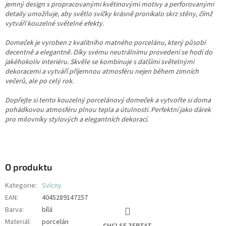
jemný design s propracovanými květinovými motivy a perforovanými
detaily umožňuje, aby světlo svíčky krásně pronikalo skrz stěny, čímž
vytváří kouzelné světelné efekty.
Domeček je vyroben z kvalitního matného porcelánu, který působí
decentně a elegantně. Díky svému neutrálnímu provedení se hodí do
jakéhokoliv interiéru. Skvěle se kombinuje s dalšími světelnými
dekoracemi a vytváří příjemnou atmosféru nejen během zimních
večerů, ale po celý rok.
Dopřejte si tento kouzelný porcelánový domeček a vytvořte si doma
pohádkovou atmosféru plnou tepla a útulnosti. Perfektní jako dárek
pro milovníky stylových a elegantních dekorací.
O produktu
Kategorie
:
Svícny
EAN
:
4045289147257
Barva
:
bílá
Materiál
:
porcelán