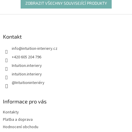
ZOBRAZIT VŠECHNY SOUVISEJÍCÍ PRODUKTY
Z
á
p
a
Kontakt
t
info
@
intuition-interiery.cz
í
+420 605 204 796
Intuition.interiery
intuition.interiery
@Intuitioninteriéry
Informace pro vás
Kontakty
Platba a doprava
Hodnocení obchodu