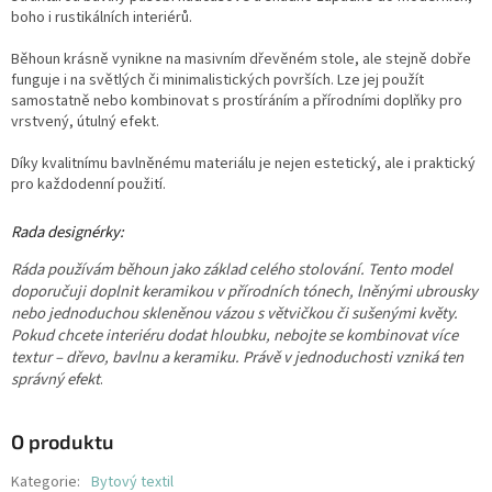
boho i rustikálních interiérů.
Běhoun krásně vynikne na masivním dřevěném stole, ale stejně dobře
funguje i na světlých či minimalistických površích. Lze jej použít
samostatně nebo kombinovat s prostíráním a přírodními doplňky pro
vrstvený, útulný efekt.
Díky kvalitnímu bavlněnému materiálu je nejen estetický, ale i praktický
pro každodenní použití.
Rada designérky:
Ráda používám běhoun jako základ celého stolování. Tento model
doporučuji doplnit keramikou v přírodních tónech, lněnými ubrousky
nebo jednoduchou skleněnou vázou s větvičkou či sušenými květy.
Pokud chcete interiéru dodat hloubku, nebojte se kombinovat více
textur – dřevo, bavlnu a keramiku. Právě v jednoduchosti vzniká ten
správný efekt
.
O produktu
Kategorie
:
Bytový textil