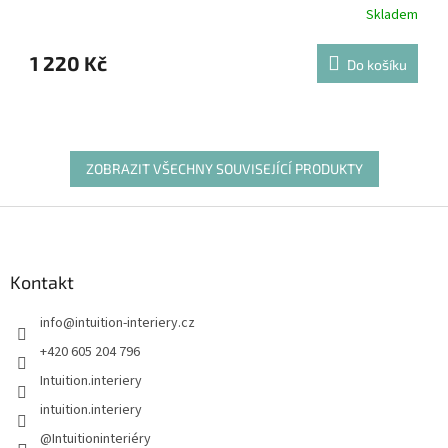
Skladem
1 220 Kč
Do košíku
ZOBRAZIT VŠECHNY SOUVISEJÍCÍ PRODUKTY
Z
á
p
a
Kontakt
t
info
@
intuition-interiery.cz
í
+420 605 204 796
Intuition.interiery
intuition.interiery
@Intuitioninteriéry