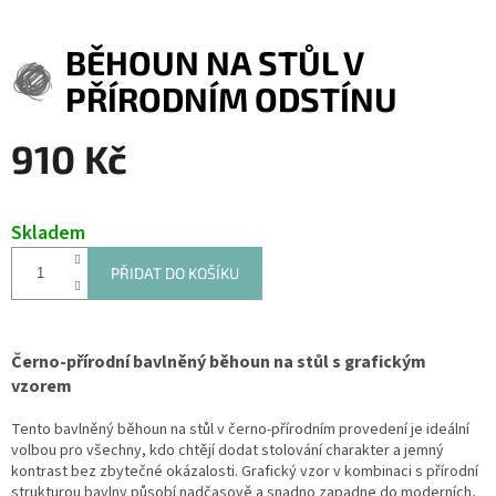
BĚHOUN NA STŮL V
PŘÍRODNÍM ODSTÍNU
910 Kč
Měrná
cena:
Skladem
PŘIDAT DO KOŠÍKU
Černo-přírodní bavlněný běhoun na stůl s grafickým
vzorem
Tento bavlněný běhoun na stůl v černo-přírodním provedení je ideální
volbou pro všechny, kdo chtějí dodat stolování charakter a jemný
kontrast bez zbytečné okázalosti. Grafický vzor v kombinaci s přírodní
strukturou bavlny působí nadčasově a snadno zapadne do moderních,