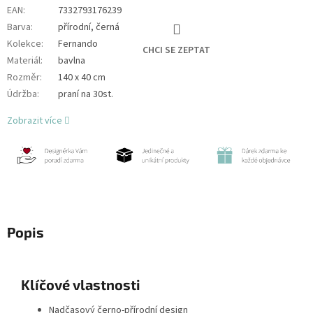
EAN
:
7332793176239
Barva
:
přírodní, černá
Kolekce
:
Fernando
CHCI SE ZEPTAT
Materiál
:
bavlna
Rozměr
:
140 x 40 cm
Údržba
:
praní na 30st.
Zobrazit více
Popis
Klíčové vlastnosti
Nadčasový černo-přírodní design