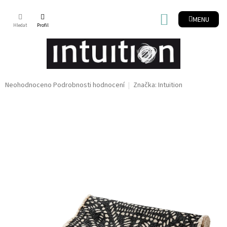
Přejít
na
NÁKUPNÍ
obsah
KOŠÍK
Průměrné
Neohodnoceno
Podrobnosti hodnocení
Značka:
Intuition
hodnocení
produktu
je
0,0
z
5
hvězdiček.