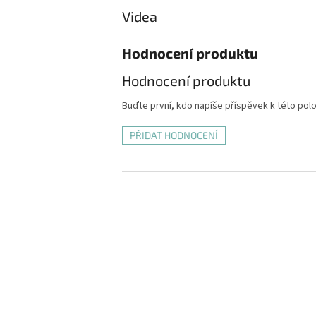
Videa
Hodnocení produktu
Hodnocení produktu
Buďte první, kdo napíše příspěvek k této pol
PŘIDAT HODNOCENÍ
Z
á
p
a
t
í