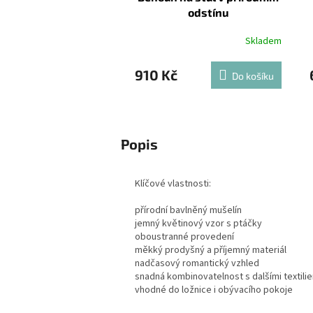
odstínu
Skladem
910 Kč
Do košíku
Popis
Klíčové vlastnosti:
přírodní bavlněný mušelín
jemný květinový vzor s ptáčky
oboustranné provedení
měkký prodyšný a příjemný materiál
nadčasový romantický vzhled
snadná kombinovatelnost s dalšími textili
vhodné do ložnice i obývacího pokoje