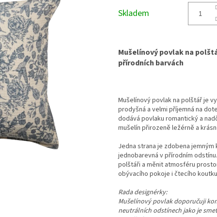
cena:
Skladem
Mušelínový povlak na polšt
přírodních barvách
Mušelínový povlak na polštář je v
prodyšná a velmi příjemná na dote
dodává povlaku romantický a nadč
mušelín přirozeně ležérně a krásně
Jedna strana je zdobena jemným 
jednobarevná v přírodním odstínu
polštáři a měnit atmosféru prosto
obývacího pokoje i čtecího koutku
Rada designérky:
Mušelínový povlak doporučuji komb
neutrálních odstínech jako je sm