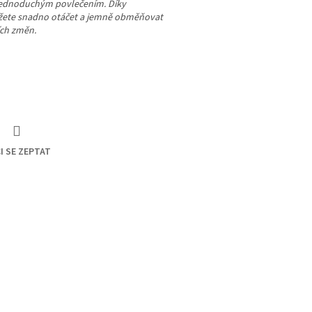
 jednoduchým povlečením. Díky
žete snadno otáčet a jemně obměňovat
ích změn.
I SE ZEPTAT