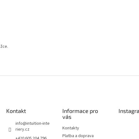
ožce.
Kontakt
Informace pro
Instagr
vás
info
@
intuition-inte
Kontakty
riery.cz
Platba a doprava
+420 605 204 796