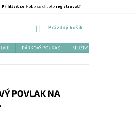
Přihlásit se
. Nebo se chcete
registrovat
?
NÁKUPNÍ
Prázdný košík
KOŠÍK
ILVIE
DÁRKOVÝ POUKAZ
SLUŽBY
BLOG
VÝ POVLAK NA
.