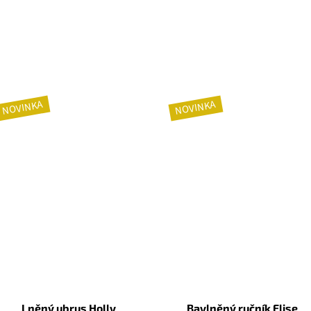
NOVINKA
NOVINKA
Lněný ubrus Holly
Bavlněný ručník Elise