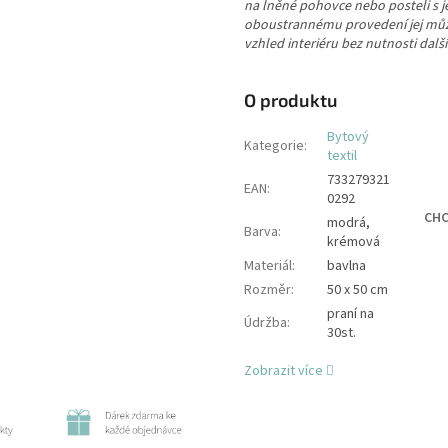
na lněné pohovce nebo posteli s
oboustrannému provedení jej mů
vzhled interiéru bez nutnosti dalš
O produktu
Bytový
Kategorie
:
textil
733279321
EAN
:
0292
CHC
modrá,
Barva
:
krémová
Materiál
:
bavlna
Rozměr
:
50 x 50 cm
praní na
Údržba
:
30st.
Zobrazit více