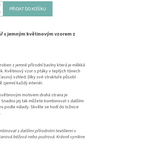
PŘIDAT DO KOŠÍKU
ář s jemným květinovým vzorem z
yroben z jemné přírodní bavlny která je měkká
k. Květinový vzor s ptáky v teplých tónech
asový vzhled. Díky své struktuře působí
 zjemní každý interiér.
květinovým motivem druhá strana je
. Snadno jej tak můžete kombinovat s dalšími
ru podle nálady. Skvěle se hodí do ložnice
.
inovat s dalšími přírodními textiliemi v
etanová béžová nebo pudrová. Krásně vynikne