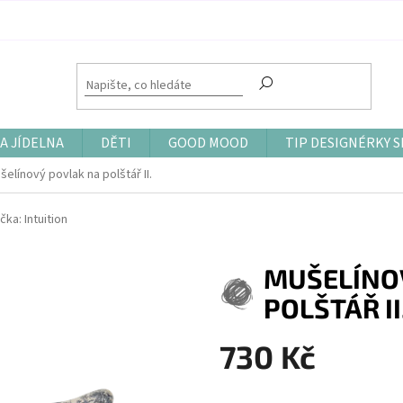
A JÍDELNA
DĚTI
GOOD MOOD
TIP DESIGNÉRKY S
šelínový povlak na polštář II.
čka:
Intuition
MUŠELÍNO
POLŠTÁŘ II
730 Kč
Měrná