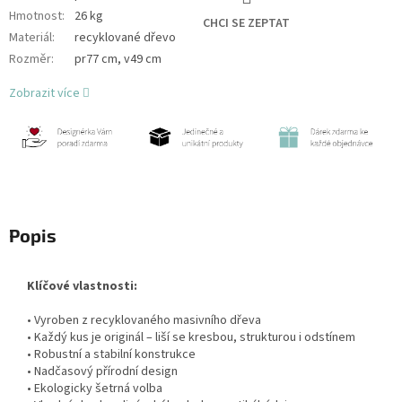
Hmotnost
:
26 kg
CHCI SE ZEPTAT
Materiál
:
recyklované dřevo
Rozměr
:
pr77 cm, v49 cm
Zobrazit více
Popis
Klíčové vlastnosti:
• Vyroben z recyklovaného masivního dřeva
• Každý kus je originál – liší se kresbou, strukturou i odstínem
• Robustní a stabilní konstrukce
• Nadčasový přírodní design
• Ekologicky šetrná volba