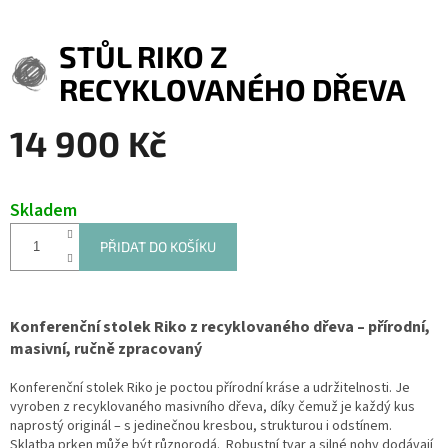
STŮL RIKO Z
RECYKLOVANÉHO DŘEVA
14 900 Kč
Měrná
cena:
Skladem
PŘIDAT DO KOŠÍKU
Konferenční stolek Riko z recyklovaného dřeva – přírodní,
masivní, ručně zpracovaný
Konferenční stolek Riko je poctou přírodní kráse a udržitelnosti. Je
vyroben z recyklovaného masivního dřeva, díky čemuž je každý kus
naprostý originál – s jedinečnou kresbou, strukturou i odstínem.
Sklatba prken může být různorodá. Robustní tvar a silné nohy dodávají