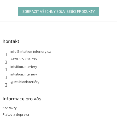
ZOBRAZIT VŠECHNY SOUVISEJÍCÍ PRODUKTY
Z
á
p
a
Kontakt
t
info
@
intuition-interiery.cz
í
+420 605 204 796
Intuition.interiery
intuition.interiery
@Intuitioninteriéry
Informace pro vás
Kontakty
Platba a doprava