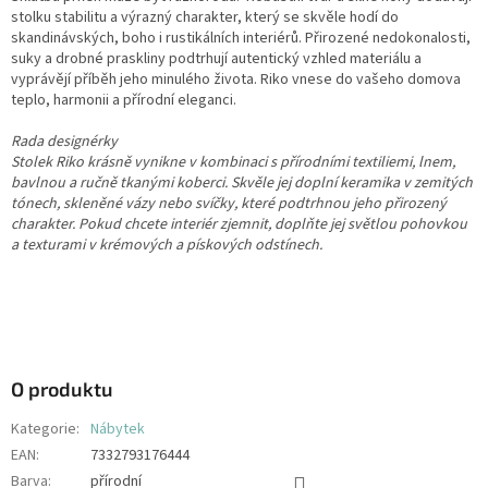
stolku stabilitu a výrazný charakter, který se skvěle hodí do
skandinávských, boho i rustikálních interiérů. Přirozené nedokonalosti,
suky a drobné praskliny podtrhují autentický vzhled materiálu a
vyprávějí příběh jeho minulého života. Riko vnese do vašeho domova
teplo, harmonii a přírodní eleganci.
Rada designérky
Stolek Riko krásně vynikne v kombinaci s přírodními textiliemi, lnem,
bavlnou a ručně tkanými koberci. Skvěle jej doplní keramika v zemitých
tónech, skleněné vázy nebo svíčky, které podtrhnou jeho přirozený
charakter. Pokud chcete interiér zjemnit, doplňte jej světlou pohovkou
a texturami v krémových a pískových odstínech.
O produktu
Kategorie
:
Nábytek
EAN
:
7332793176444
Barva
:
přírodní