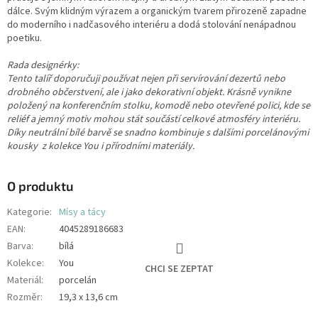
dálce. Svým klidným výrazem a organickým tvarem přirozeně zapadne
do moderního i nadčasového interiéru a dodá stolování nenápadnou
poetiku.
Rada designérky:
Tento talíř doporučuji používat nejen při servírování dezertů nebo
drobného občerstvení, ale i jako dekorativní objekt. Krásně vynikne
položený na konferenčním stolku, komodě nebo otevřené polici, kde se
reliéf a jemný motiv mohou stát součástí celkové atmosféry interiéru.
Díky neutrální bílé barvě se snadno kombinuje s dalšími porcelánovými
kousky z kolekce You i přírodními materiály.
O produktu
Kategorie
:
Mísy a tácy
EAN
:
4045289186683
Barva
:
bílá
Kolekce
:
You
CHCI SE ZEPTAT
Materiál
:
porcelán
Rozměr
:
19,3 x 13,6 cm