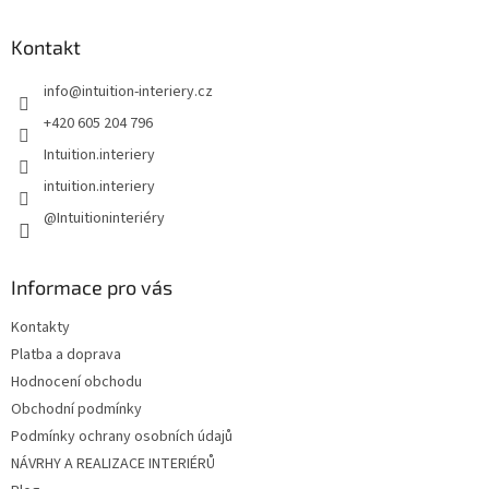
p
a
Kontakt
t
info
@
intuition-interiery.cz
í
+420 605 204 796
Intuition.interiery
intuition.interiery
@Intuitioninteriéry
Informace pro vás
Kontakty
Platba a doprava
Hodnocení obchodu
Obchodní podmínky
Podmínky ochrany osobních údajů
NÁVRHY A REALIZACE INTERIÉRŮ