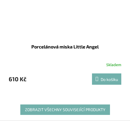
Porcelánová miska Little Angel
Skladem
610 Kč
Do košíku
ZOBRAZIT VŠECHNY SOUVISEJÍCÍ PRODUKTY
Z
á