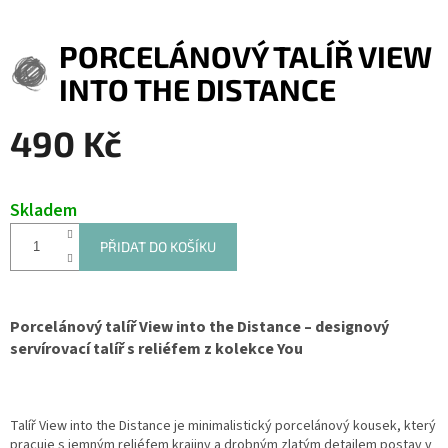
PORCELÁNOVÝ TALÍŘ VIEW
INTO THE DISTANCE
490 Kč
Měrná
cena:
Skladem
PŘIDAT DO KOŠÍKU
Porcelánový talíř View into the Distance – designový
servírovací talíř s reliéfem z kolekce You
Talíř View into the Distance je minimalistický porcelánový kousek, který
pracuje s jemným reliéfem krajiny a drobným zlatým detailem postav v