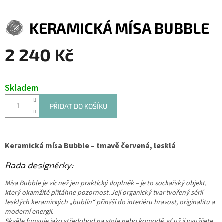
KERAMICKÁ MÍSA BUBBLE
2 240 Kč
Měrná
cena:
Skladem
PŘIDAT DO KOŠÍKU
Keramická mísa Bubble – tmavě červená, lesklá
Rada designérky:
Mísa Bubble je víc než jen praktický doplněk – je to sochařský objekt,
který okamžitě přitáhne pozornost. Její organický tvar tvořený sérií
lesklých keramických „bublin“ přináší do interiéru hravost, originalitu a
moderní energii.
Skvěle funguje jako středobod na stole nebo komodě, ať už ji využijete