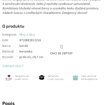
k servírování drobností, nebo ji necháte vyniknout samostatně.
Kombinace hluboké vínové barvy a vysokého lesku dodává prostoru
nádech luxusu s uměleckým charakterem. Designový skvost!
O produktu
Kategorie
:
Mísy a tácy
EAN
:
8720882813216
Barva
:
bordó
Materiál
:
keramika
CHCI SE ZEPTAT
Rozměr
:
pr36 cm, v9,7 cm
Zobrazit více
Popis