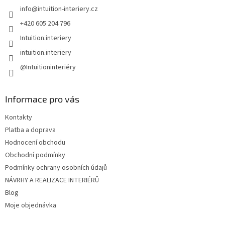
info
@
intuition-interiery.cz
í
+420 605 204 796
Intuition.interiery
intuition.interiery
@Intuitioninteriéry
Informace pro vás
Kontakty
Platba a doprava
Hodnocení obchodu
Obchodní podmínky
Podmínky ochrany osobních údajů
NÁVRHY A REALIZACE INTERIÉRŮ
Blog
Moje objednávka