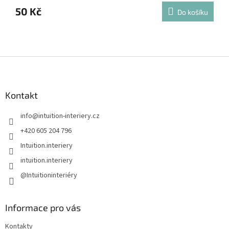
50 Kč
Do košíku
Z
á
p
a
Kontakt
t
info
@
intuition-interiery.cz
í
+420 605 204 796
Intuition.interiery
intuition.interiery
@Intuitioninteriéry
Informace pro vás
Kontakty