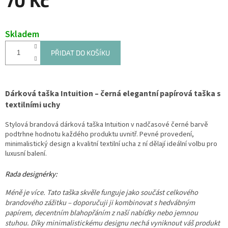
Měrná
cena:
Skladem
PŘIDAT DO KOŠÍKU
Dárková taška Intuition – černá elegantní papírová taška s
textilními uchy
Stylová brandová dárková taška Intuition v nadčasové černé barvě
podtrhne hodnotu každého produktu uvnitř. Pevné provedení,
minimalistický design a kvalitní textilní ucha z ní dělají ideální volbu pro
luxusní balení.
Rada designérky:
Méně je více. Tato taška skvěle funguje jako součást celkového
brandového zážitku – doporučuji ji kombinovat s hedvábným
papírem, decentním blahopřáním z naší nabídky nebo jemnou
stuhou. Díky minimalistickému designu nechá vyniknout váš produkt