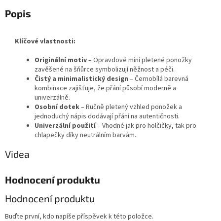
Popis
Klíčové vlastnosti:
Originální motiv
– Opravdové mini pletené ponožky
zavěšené na šňůrce symbolizují něžnost a péči.
Čistý a minimalistický design
– Černobílá barevná
kombinace zajišťuje, že přání působí moderně a
univerzálně.
Osobní dotek
– Ručně pletený vzhled ponožek a
jednoduchý nápis dodávají přání na autentičnosti.
Univerzální použití
– Vhodné jak pro holčičky, tak pro
chlapečky díky neutrálním barvám.
Videa
Hodnocení produktu
Hodnocení produktu
Buďte první, kdo napíše příspěvek k této položce.