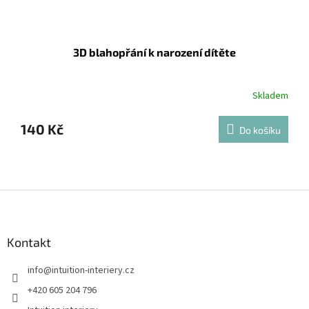
3D blahopřání k narození dítěte
Skladem
140 Kč
Do košíku
Z
á
p
a
Kontakt
t
info
@
intuition-interiery.cz
í
+420 605 204 796