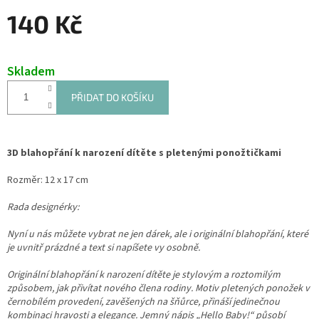
140 Kč
Měrná
cena:
Skladem
PŘIDAT DO KOŠÍKU
3D blahopřání k narození dítěte s pletenými ponožtičkami
Rozměr: 12 x 17 cm
Rada designérky:
Nyní u nás můžete vybrat ne jen dárek, ale i originální blahopřání, které
je uvnitř prázdné a text si napíšete vy osobně.
Originální blahopřání k narození dítěte je stylovým a roztomilým
způsobem, jak přivítat nového člena rodiny. Motiv pletených ponožek v
černobílém provedení, zavěšených na šňůrce, přináší jedinečnou
kombinaci hravosti a elegance. Jemný nápis „Hello Baby!“ působí