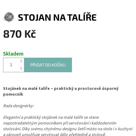
STOJAN NA TALÍŘE
870 Kč
Měrná
cena:
Skladem
PŘIDAT DO KOŠÍKU
Stojánek na malé talíře – praktický a prostorově úsporný
pomocník
Rada designérky:
Elegantní a praktický stojánek na malé talíře se stane
nepostradatelným pomocníkem při servírování i každodenním
stolování. Díky svému chytrému designu šetří místo na stole i v kuchyni
a zároveň umožňuje servírovat jídlo přehledně a stylově.