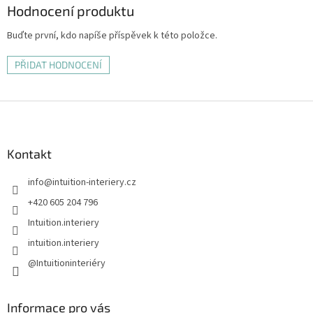
Hodnocení produktu
Buďte první, kdo napíše příspěvek k této položce.
PŘIDAT HODNOCENÍ
Z
á
p
a
Kontakt
t
info
@
intuition-interiery.cz
í
+420 605 204 796
Intuition.interiery
intuition.interiery
@Intuitioninteriéry
Informace pro vás