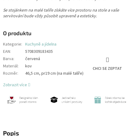
Se stojánkem na malé talíře získáte více prostoru na stole a vaše
servírování bude vždy působit upraveně a esteticky.
O produktu
Kategorie
:
Kuchyně a jídelna
EAN
:
5708309183435
Barva
:
červená
Materiál
:
kov
CHCI SE ZEPTAT
Rozměr
:
46,5 cm, pr19 cm (na malé talíře)
Zobrazit více
Popis