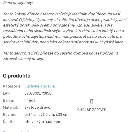
Rada designérky:
Tento krásný dřevěný servírovací tác je ideálním doplňkem do vaší
kuchyně či jídelny. Vyrobený z kvalitního dřeva, je nejen praktický, ale i
estetický prvek. Díky svému přirozenému vzhledu skvěle ladí s
rustikálním nebo skandinávským stylem interiéru. Jeho kulatý tvar a
pohodlné ucho zajišťují snadnou manipulaci, ať už ho používáte pro
servírování lahůdek, nebo jako dekorativní prvek na kuchyňské lince.
Tento servírovací tác přinese do vašeho domova kousek přírody a
zároveň vkusný design.
O produktu
Kategorie
:
Kuchyně a jídelna
EAN
:
5708309179896
Barva
:
hnědá
Materiál
:
akátové dřevo
CHCI SE ZEPTAT
Rozměr
:
pr34 cm, v1.5 cm, š38 cm
Údržba
:
otři vlhkým hadříkem