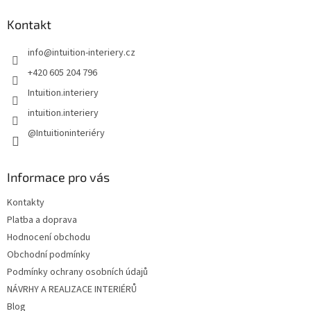
p
a
Kontakt
t
info
@
intuition-interiery.cz
í
+420 605 204 796
Intuition.interiery
intuition.interiery
@Intuitioninteriéry
Informace pro vás
Kontakty
Platba a doprava
Hodnocení obchodu
Obchodní podmínky
Podmínky ochrany osobních údajů
NÁVRHY A REALIZACE INTERIÉRŮ
Blog