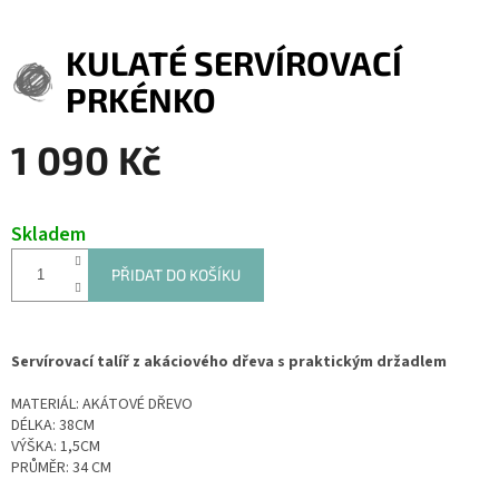
KULATÉ SERVÍROVACÍ
PRKÉNKO
1 090 Kč
Měrná
cena:
Skladem
PŘIDAT DO KOŠÍKU
Servírovací talíř z akáciového dřeva s praktickým držadlem
MATERIÁL: AKÁTOVÉ DŘEVO
DÉLKA: 38CM
VÝŠKA: 1,5CM
PRŮMĚR: 34 CM