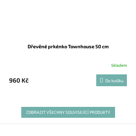
Dřevěné prkénko Townhouse 50 cm
Skladem
960 Kč
Do košíku
ZOBRAZIT VŠECHNY SOUVISEJÍCÍ PRODUKTY
Z
á