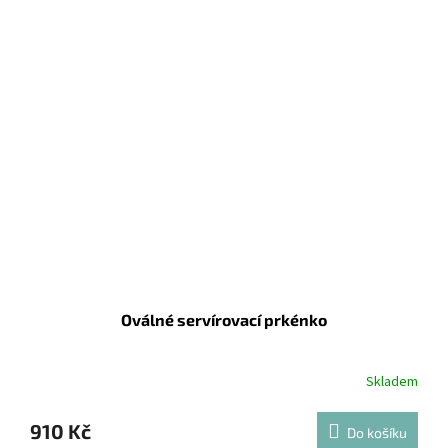
Oválné servírovací prkénko
Skladem
910 Kč
Do košíku