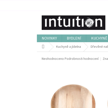
Přejít
na
obsah
NOVINKY
BYDLENÍ
KUCHYNĚ 
Domů
Kuchyně a jídelna
Dřevěné nab
Průměrné
Neohodnoceno
Podrobnosti hodnocení
Zna
hodnocení
produktu
je
0,0
z
5
hvězdiček.