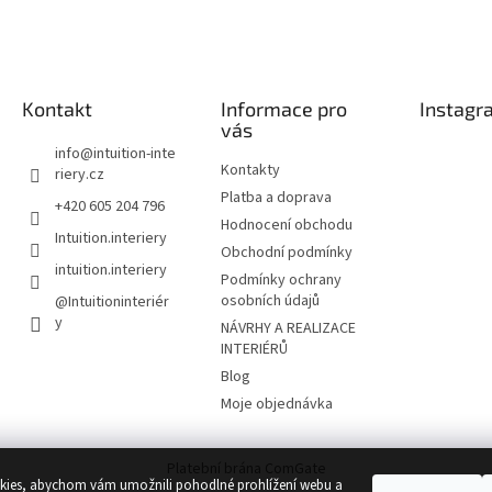
Kontakt
Informace pro
Instagr
vás
info
@
intuition-inte
Kontakty
riery.cz
Platba a doprava
+420 605 204 796
Hodnocení obchodu
Intuition.interiery
Obchodní podmínky
intuition.interiery
Podmínky ochrany
osobních údajů
@Intuitioninteriér
y
NÁVRHY A REALIZACE
INTERIÉRŮ
Blog
Moje objednávka
Platební brána ComGate
ies, abychom vám umožnili pohodlné prohlížení webu a