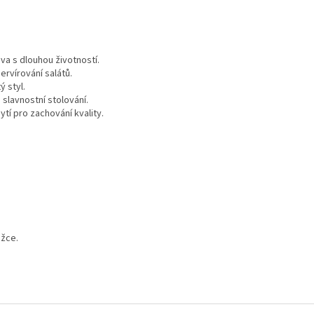
va s dlouhou životností.
rvírování salátů.
ý styl.
 slavnostní stolování.
tí pro zachování kvality.
ožce.