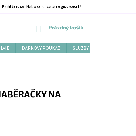
Přihlásit se
. Nebo se chcete
registrovat
?
NÁKUPNÍ
Prázdný košík
KOŠÍK
ILVIE
DÁRKOVÝ POUKAZ
SLUŽBY
BLOG
NABĚRAČKY NA