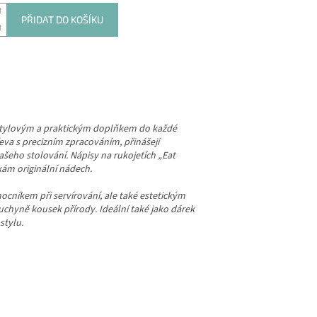
PŘIDAT DO KOŠÍKU
 stylovým a praktickým doplňkem do každé
eva s precizním zpracováním, přinášejí
ašeho stolování. Nápisy na rukojetích „Eat
kám originální nádech.
ocníkem při servírování, ale také estetickým
uchyně kousek přírody. Ideální také jako dárek
stylu.