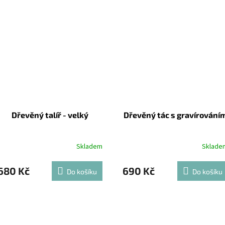
Dřevěný talíř - velký
Dřevěný tác s gravírování
Skladem
Sklade
680 Kč
690 Kč
Do košíku
Do košíku