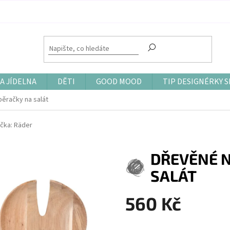
A JÍDELNA
DĚTI
GOOD MOOD
TIP DESIGNÉRKY S
ěračky na salát
čka:
Räder
DŘEVĚNÉ 
SALÁT
560 Kč
Měrná