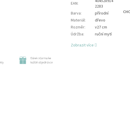
404528914
EAN
:
2283
CHC
Barva
:
přírodní
Materiál
:
dřevo
Rozměr
:
v27 cm
Údržba
:
ruční mytí
Zobrazit více