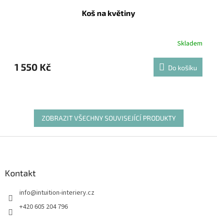
Koš na květiny
Skladem
1 550 Kč
Do košíku
ZOBRAZIT VŠECHNY SOUVISEJÍCÍ PRODUKTY
Z
á
p
a
Kontakt
t
info
@
intuition-interiery.cz
í
+420 605 204 796