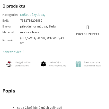
O produktu
Kategorie
:
Koše, dózy, boxy
EAN
:
7332793209982
Barva
:
přírodní, oranžová, žlutá
Materiál
:
mořská tráva
CHCI SE ZEPTAT
Ø37,5xV34/50 cm, Ø32xV30/43
Rozměr
:
cm
Zobrazit více
Popis
sada 2 košíků různých velikostí