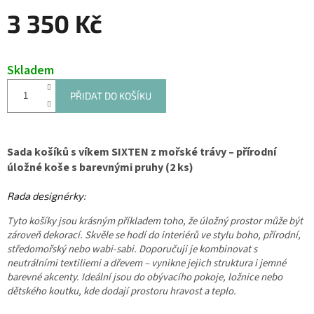
3 350 Kč
Měrná
cena:
Skladem
PŘIDAT DO KOŠÍKU
Sada košíků s víkem SIXTEN z mořské trávy – přírodní
úložné koše s barevnými pruhy (2 ks)
Rada designérky:
Tyto košíky jsou krásným příkladem toho, že úložný prostor může být
zároveň dekorací. Skvěle se hodí do interiérů ve stylu boho, přírodní,
středomořský nebo wabi-sabi. Doporučuji je kombinovat s
neutrálními textiliemi a dřevem – vynikne jejich struktura i jemné
barevné akcenty. Ideální jsou do obývacího pokoje, ložnice nebo
dětského koutku, kde dodají prostoru hravost a teplo.