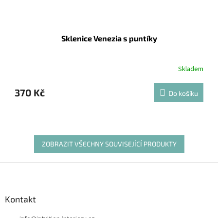
Sklenice Venezia s puntíky
Skladem
370 Kč
Do košíku
ZOBRAZIT VŠECHNY SOUVISEJÍCÍ PRODUKTY
Z
á
p
a
Kontakt
t