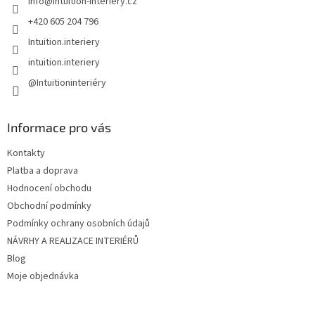
info
@
intuition-interiery.cz
í
+420 605 204 796
Intuition.interiery
intuition.interiery
@Intuitioninteriéry
Informace pro vás
Kontakty
Platba a doprava
Hodnocení obchodu
Obchodní podmínky
Podmínky ochrany osobních údajů
NÁVRHY A REALIZACE INTERIÉRŮ
Blog
Moje objednávka