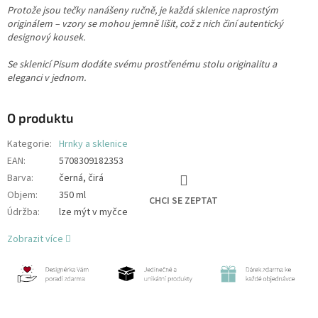
Protože jsou tečky nanášeny ručně, je každá sklenice naprostým
originálem – vzory se mohou jemně lišit, což z nich činí autentický
designový kousek.
Se sklenicí Pisum dodáte svému prostřenému stolu originalitu a
eleganci v jednom.
O produktu
Kategorie
:
Hrnky a sklenice
EAN
:
5708309182353
Barva
:
černá, čirá
Objem
:
350 ml
CHCI SE ZEPTAT
Údržba
:
lze mýt v myčce
Zobrazit více