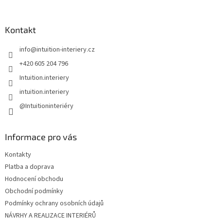
á
p
a
Kontakt
t
info
@
intuition-interiery.cz
í
+420 605 204 796
Intuition.interiery
intuition.interiery
@Intuitioninteriéry
Informace pro vás
Kontakty
Platba a doprava
Hodnocení obchodu
Obchodní podmínky
Podmínky ochrany osobních údajů
NÁVRHY A REALIZACE INTERIÉRŮ