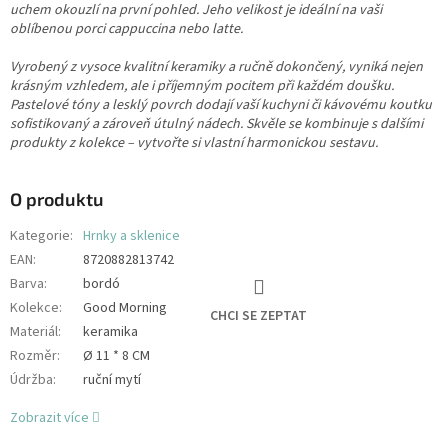
uchem okouzlí na první pohled. Jeho velikost je ideální na vaši
oblíbenou porci cappuccina nebo latte.
Vyrobený z vysoce kvalitní keramiky a ručně dokončený, vyniká nejen
krásným vzhledem, ale i příjemným pocitem při každém doušku.
Pastelové tóny a lesklý povrch dodají vaší kuchyni či kávovému koutku
sofistikovaný a zároveň útulný nádech. Skvěle se kombinuje s dalšími
produkty z kolekce – vytvořte si vlastní harmonickou sestavu.
O produktu
Kategorie
:
Hrnky a sklenice
EAN
:
8720882813742
Barva
:
bordó
Kolekce
:
Good Morning
CHCI SE ZEPTAT
Materiál
:
keramika
Rozměr
:
Ø 11 * 8 CM
Údržba
:
ruční mytí
Zobrazit více