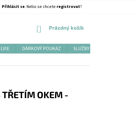
Přihlásit se
. Nebo se chcete
registrovat
?
NÁKUPNÍ
Prázdný košík
KOŠÍK
ILVIE
DÁRKOVÝ POUKAZ
SLUŽBY
BLOG
 TŘETÍM OKEM -