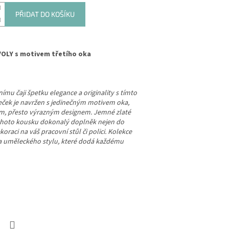
PŘIDAT DO KOŠÍKU
VOLY s motivem třetího oka
ímu čaji špetku elegance a originality s tímto
ček je navržen s jedinečným motivem oka,
ým, přesto výrazným designem. Jemné zlaté
 tohoto kousku dokonalý doplněk nejen do
oraci na váš pracovní stůl či polici. Kolekce
 a uměleckého stylu, které dodá každému