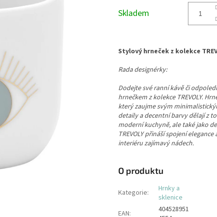
cena:
Skladem
Stylový hrneček z kolekce TRE
Rada designérky:
Dodejte své ranní kávě či odpoledn
hrnečkem z kolekce TREVOLY. Hrne
který zaujme svým minimalistick
detaily a decentní barvy dělají z
moderní kuchyně, ale také jako dek
TREVOLY přináší spojení elegance
interiéru zajímavý nádech.
O produktu
Hrnky a
Kategorie
:
sklenice
404528951
EAN
: