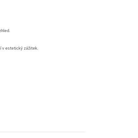
zhled.
 v estetický zážitek.