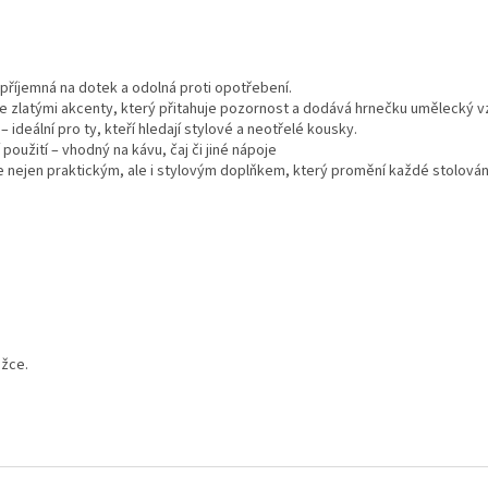
 příjemná na dotek a odolná proti opotřebení.
se zlatými akcenty, který přitahuje pozornost a dodává hrnečku umělecký v
 ideální pro ty, kteří hledají stylové a neotřelé kousky.
oužití – vhodný na kávu, čaj či jiné nápoje
 nejen praktickým, ale i stylovým doplňkem, který promění každé stolování
ožce.