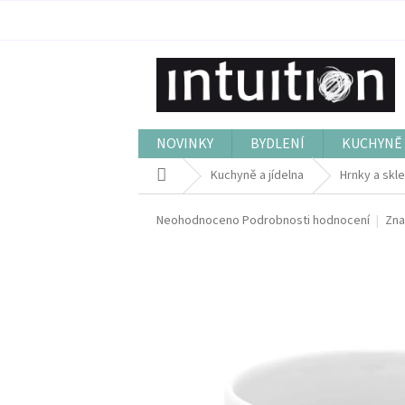
Přejít
na
obsah
NOVINKY
BYDLENÍ
KUCHYNĚ 
Domů
Kuchyně a jídelna
Hrnky a skl
Průměrné
Neohodnoceno
Podrobnosti hodnocení
Zna
hodnocení
produktu
je
0,0
z
5
hvězdiček.