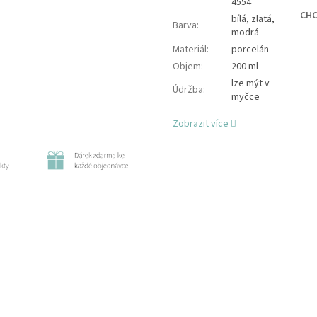
4554
CHC
bílá, zlatá,
Barva
:
modrá
Materiál
:
porcelán
Objem
:
200 ml
lze mýt v
Údržba
:
myčce
Zobrazit více