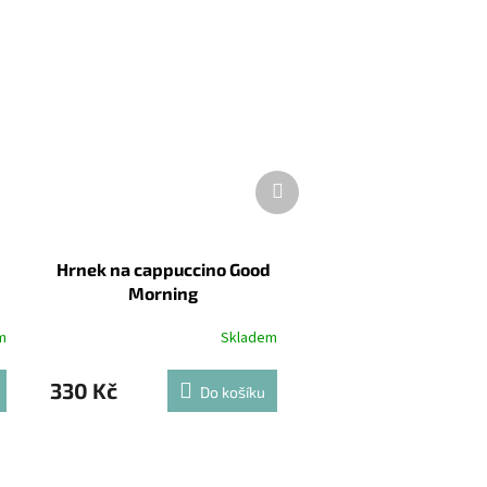
Další
produkt
Hrnek na cappuccino Good
Morning
m
Skladem
330 Kč
Do košíku