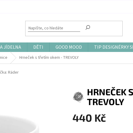
A JÍDELNA
DĚTI
GOOD MOOD
TIP DESIGNÉRKY S
enice
Hrneček s třetím okem - TREVOLY
čka:
Räder
HRNEČEK S
TREVOLY
440 Kč
Měrná