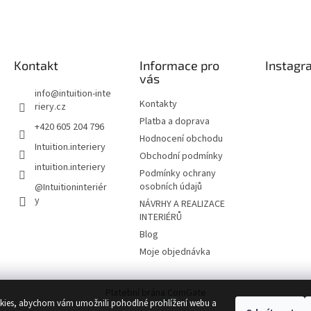
Kontakt
Informace pro
Instagr
vás
info
@
intuition-inte
Kontakty
riery.cz
Platba a doprava
+420 605 204 796
Hodnocení obchodu
Intuition.interiery
Obchodní podmínky
intuition.interiery
Podmínky ochrany
osobních údajů
@Intuitioninteriér
y
NÁVRHY A REALIZACE
INTERIÉRŮ
Blog
Moje objednávka
Platební brána ComGate
ies, abychom vám umožnili pohodlné prohlížení webu a