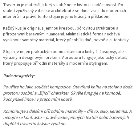
Travertin je materiál, který v sobě nese historii i nadčasovost. Po
staletí využívaný v italské architektuře se dnes vrací do moderních
interiérů – a právě tento stojan je jeho krásným příkladem.
Každý kus je originál s jemnou kresbou, pórovitou strukturou a
přirozenými barevnými nuancemi. Minimalistická forma nechává
vyniknout samotný materiál, který působí klidně, pevně a autenticky.
Stojan je nejen praktickým pomocníkem pro knihy či časopisy, ale i
výrazným designovým prvkem. V prostoru funguje jako tichý detail,
který propojuje přírodní materiály s moderním stylingem.
Rada designérky:
Použijte ho jako součást kompozice. Otevřená kniha na stojanu dodá
prostoru osobní a „žijící“ charakter. Skvěle funguje na komodě,
kuchyňské lince i v pracovním koutě.
Kombinujte s dalšími přírodními materiály – dřevo, sklo, keramika. A
nebojte se kontrastu – právě vedle jemných textilií nebo barevných
doplňků travertin krásně vynikne.