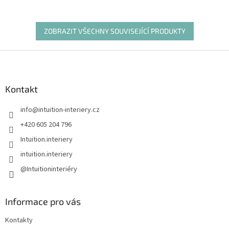
ZOBRAZIT VŠECHNY SOUVISEJÍCÍ PRODUKTY
Z
á
p
a
Kontakt
t
info
@
intuition-interiery.cz
í
+420 605 204 796
Intuition.interiery
intuition.interiery
@Intuitioninteriéry
Informace pro vás
Kontakty