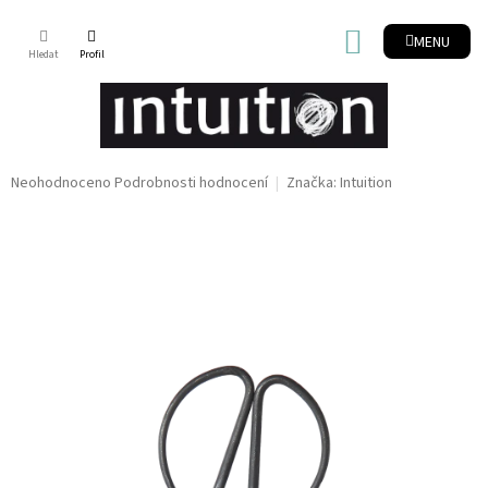
Přejít
na
NÁKUPNÍ
obsah
KOŠÍK
Průměrné
Neohodnoceno
Podrobnosti hodnocení
Značka:
Intuition
hodnocení
produktu
je
0,0
z
5
hvězdiček.