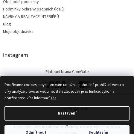
Obchodní podmínky
Podmínky ochrany osobních údajů
NÁVRHY A REALIZACE INTERIÉRŮ
Blog
Moje objednávka
Instagram
Platební brána ComGate
Používáme cookies, abychom vám umožnili pohodlné prohlížení webu a
díky analýze provozu webu neustále zlepšovali jeho funkce, výkon a
použitelnost.
Více informací
zde
.
Vytvořil Shoptet
Nastavení
Copyright 2026
Intuition-interiery-eshop
. Všechna práva
Odmítnout
Souhlasím
vyhrazena.