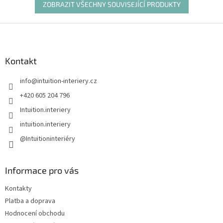
ZOBRAZIT VŠECHNY SOUVISEJÍCÍ PRODUKTY
Z
á
p
a
Kontakt
t
info
@
intuition-interiery.cz
í
+420 605 204 796
Intuition.interiery
intuition.interiery
@Intuitioninteriéry
Informace pro vás
Kontakty
Platba a doprava
Hodnocení obchodu