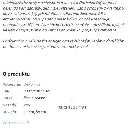
minimalistický design a elegantní tvar z nich činí jedinečný doplněk
nejen do vaší zahrady, dílny, ale i interiéru. Jsou vyrobeny z kvalitního
kovu, což zaručuje jejich odolnost a dlouhou životnost. Díky
ergonomickému tvaru padnou přesně do ruky, což usnadňuje
manipulaci a stříhání. Jsou ideální pro různé účely – od stříhání bylinek
ve vaší kuchyni, květin do vázy až po kreativní projekty a dekorace.
Perfektně se hodí k našim designovým květinovým vázám a doplňkům
do domácnosti, se kterými tvoří harmonický celek.
O produktu
Kategorie
:
Dekorace
EAN
:
7332793077185
Barva
:
černá patina
Materiál
:
kov
CHCI SE ZEPTAT
Rozměr
:
17 cm, š9 cm
Zobrazit více