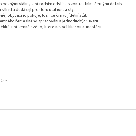
eno pevnými vlákny v přírodním odstínu s kontrastními černými detaily.
a stínidla dodávají prostoru útulnost a styl.
yně, obývacího pokoje, ložnice či nad jídelní stůl.
jemného řemeslného zpracování a jednoduchých tvarů.
ěkké a příjemné světlo, které navodí klidnou atmosféru.
ožce.