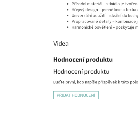
Přírodní materiál – stínidlo je tvoř
Hřejivý design – jemné linie a textur
Univerzální použití – ideální do kuch
Propracované detaily – kombinace 
Harmonické osvětlení – poskytuje m
Videa
Hodnocení produktu
Hodnocení produktu
Buďte první, kdo napíše příspěvek k této pol
PŘIDAT HODNOCENÍ
Z
á
p
a