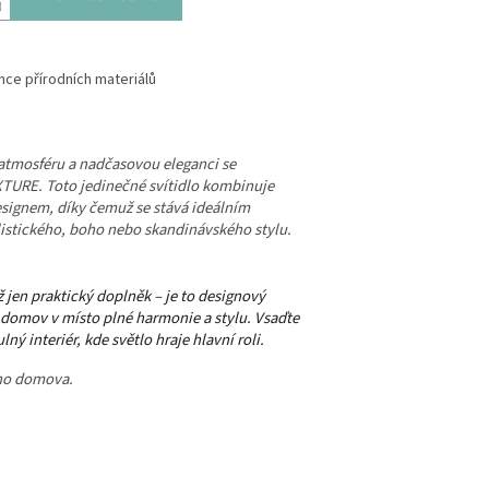
nce přírodních materiálů
 atmosféru a nadčasovou eleganci se
TURE. Toto jedinečné svítidlo kombinuje
signem, díky čemuž se stává ideálním
stického, boho nebo skandinávského stylu.
ž jen praktický doplněk – je to designový
 domov v místo plné harmonie a stylu. Vsaďte
lný interiér, kde světlo hraje hlavní roli.
eho domova.