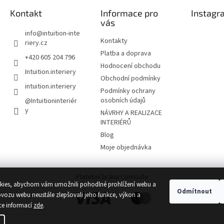
Kontakt
Informace pro
Instagr
vás
info
@
intuition-inte
Kontakty
riery.cz
Platba a doprava
+420 605 204 796
Hodnocení obchodu
Intuition.interiery
Obchodní podmínky
intuition.interiery
Podmínky ochrany
osobních údajů
@Intuitioninteriér
y
NÁVRHY A REALIZACE
INTERIÉRŮ
Blog
Moje objednávka
Platební brána ComGate
ies, abychom vám umožnili pohodlné prohlížení webu a
Odmítnout
ovozu webu neustále zlepšovali jeho funkce, výkon a
ce informací
zde
.