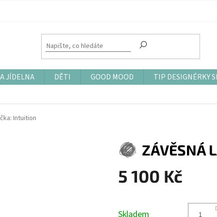
A JÍDELNA
DĚTI
GOOD MOOD
TIP DESIGNÉRKY S
čka:
Intuition
ZÁVĚSNÁ 
5 100 Kč
Měrná
cena:
Skladem