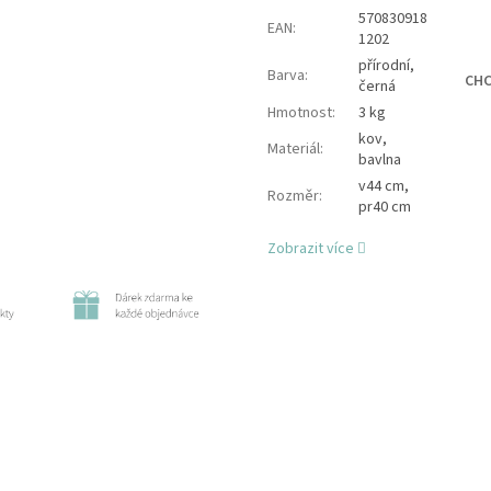
570830918
EAN
:
1202
přírodní,
Barva
:
CHC
černá
Hmotnost
:
3 kg
kov,
Materiál
:
bavlna
v44 cm,
Rozměr
:
pr40 cm
Zobrazit více