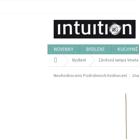
Přejít
na
obsah
NOVINKY
BYDLENÍ
KUCHYNĚ 
Domů
Bydlení
Závěsná lampa Vinata
Průměrné
Neohodnoceno
Podrobnosti hodnocení
Zna
hodnocení
produktu
je
0,0
z
5
hvězdiček.