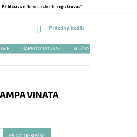
Přihlásit se
. Nebo se chcete
registrovat
?
NÁKUPNÍ
Prázdný košík
KOŠÍK
ILVIE
DÁRKOVÝ POUKAZ
SLUŽBY
BLOG
LAMPA VINATA
PŘIDAT DO KOŠÍKU