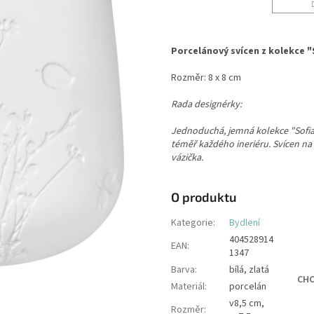
Porcelánový svícen z kolekce "
Rozměr: 8 x 8 cm
Rada designérky:
Jednoduchá, jemná kolekce "Sofia" 
téměř každého ineriéru. Svícen na 
vázička.
O produktu
Kategorie
:
Bydlení
404528914
EAN
:
1347
Barva
:
bílá, zlatá
CHC
Materiál
:
porcelán
v8,5 cm,
Rozměr
: