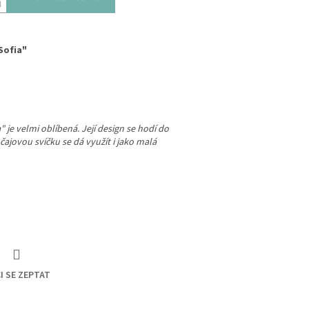
Sofia"
je velmi oblíbená. Její design se hodí do
čajovou svíčku se dá využít i jako malá
I SE ZEPTAT