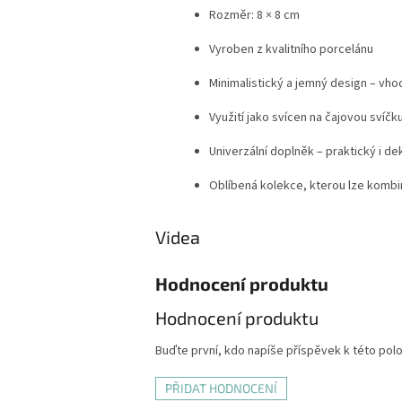
Rozměr: 8 × 8 cm
Vyroben z kvalitního porcelánu
Minimalistický a jemný design – vho
Využití jako svícen na čajovou svíč
Univerzální doplněk – praktický i de
Oblíbená kolekce, kterou lze kombi
Videa
Hodnocení produktu
Hodnocení produktu
Buďte první, kdo napíše příspěvek k této pol
PŘIDAT HODNOCENÍ