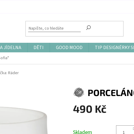
A JÍDELNA
DĚTI
GOOD MOOD
TIP DESIGNÉRKY S
ofia"
čka:
Räder
PORCELÁNO
490 Kč
Měrná
cena:
Skladem