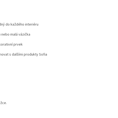
dný do každého interiéru
ku nebo malá vázička
korativní prvek
novat s dalšími produkty Sofia
ožce.