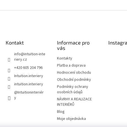
Kontakt
Informace pro
Instagr
vás
info
@
intuition-inte
Kontakty
riery.cz
Platba a doprava
+420 605 204 796
Hodnocení obchodu
Intuition.interiery
Obchodní podmínky
intuition.interiery
Podmínky ochrany
osobních údajů
@Intuitioninteriér
y
NÁVRHY A REALIZACE
INTERIÉRŮ
Blog
Moje objednávka