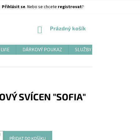
Přihlásit se
. Nebo se chcete
registrovat
?
NÁKUPNÍ
Prázdný košík
KOŠÍK
ILVIE
DÁRKOVÝ POUKAZ
SLUŽBY
BLOG
VÝ SVÍCEN "SOFIA"
PŘIDAT DO KOŠÍKU