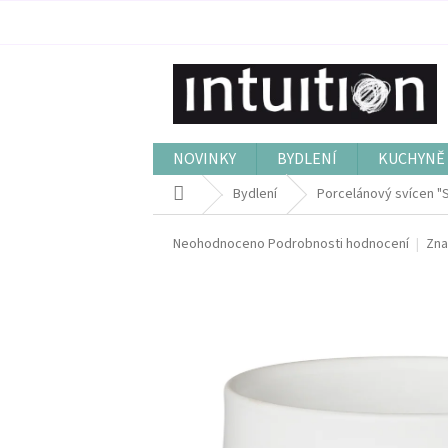
Přejít
na
obsah
NOVINKY
BYDLENÍ
KUCHYNĚ 
Domů
Bydlení
Porcelánový svícen "S
Průměrné
Neohodnoceno
Podrobnosti hodnocení
Zna
hodnocení
produktu
je
0,0
z
5
hvězdiček.