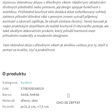
stylovou skleněnou dózou s dřevěným víkem. Ideální pro skladování
drobných předmětů nebo potravin, její design spojuje funkčnost s
estetikou. Průhledné kouřové sklo dodává dóze sofistikovaný vzhled,
zatímco přírodní dřevěné víko s jemným zrnem vytváří příjemný
kontrast a zároveň zajišťuje, že obsah zůstane čerstvý. Tento kousek je
nejen praktickým doplňkem do každé kuchyně či obývacího pokoje, ale
také skvělým dekoračním prvkem, který přináší harmonii mezi
přírodními materiály a moderním designem.
Tato skleněná dóza s dřevěným víkem je skvělou volbou pro ty, kteří si
potrpí na kvalitu, styl a praktičnost.
O produktu
Kategorie
:
Bydlení
EAN
:
5708309164519
Barva
:
šedá, hnědá
Materiál
:
dřevo, sklo
CHCI SE ZEPTAT
Rozměr
:
pr21,5 cm, v7,5 cm