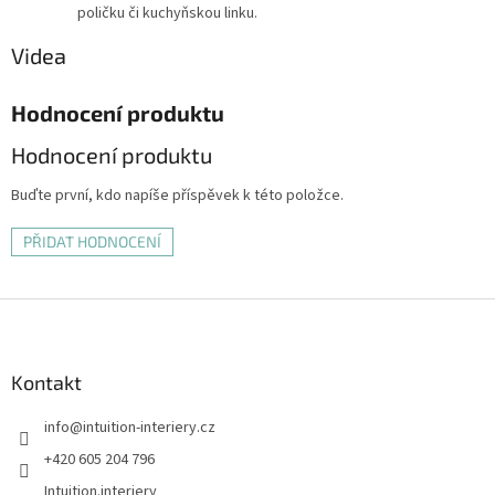
poličku či kuchyňskou linku.
Videa
Hodnocení produktu
Hodnocení produktu
Buďte první, kdo napíše příspěvek k této položce.
PŘIDAT HODNOCENÍ
Z
á
p
a
Kontakt
t
info
@
intuition-interiery.cz
í
+420 605 204 796
Intuition.interiery