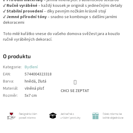
✔
Ručně vyráběné
– každý kousek je originál s jedinečnými detaily
✔
Stabilní provedení
– díky pevným nožkám krásně stojí
✔
Jemné přírodní tóny
– snadno se kombinuje s dalšími jarními
dekoracemi
Toto milé kuřátko vnese do vašeho domova svěžest jara a kouzlo
ručně vyráběných dekorací.
O produktu
Kategorie
:
Bydlení
EAN
:
5744004323318
Barva
:
hnědá, žlutá
Materiál
:
vlněná plsť
CHCI SE ZEPTAT
Rozměr
:
5x7 cm