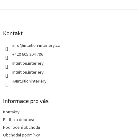
Z
á
p
a
Kontakt
t
info
@
intuition-interiery.cz
í
+420 605 204 796
Intuition.interiery
intuition.interiery
@Intuitioninteriéry
Informace pro vás
Kontakty
Platba a doprava
Hodnocení obchodu
Obchodní podmínky