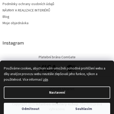
Podmínky ochrany osobních údajů
NÁVRHY A REALIZACE INTERIÉRŮ
Blog
Moje objednávka
Instagram
Platební brána ComGate
Používáme cookies, abychom vám umožnili pohodlné prohlížení webu a
díky analýze provozu webu neustále zlepšovali jeho funkce, výkon a
použitelnost.
Více informací
zde
.
Vytvořil Shoptet
Nastavení
Copyright 2026
Intuition-interiery-eshop
. Všechna práva
Odmítnout
Souhlasím
vyhrazena.