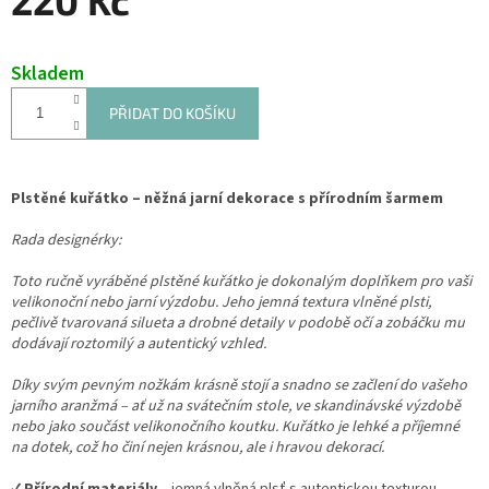
Měrná
cena:
Skladem
PŘIDAT DO KOŠÍKU
Plstěné kuřátko – něžná jarní dekorace s přírodním šarmem
Rada designérky:
Toto ručně vyráběné plstěné kuřátko je dokonalým doplňkem pro vaši
velikonoční nebo jarní výzdobu. Jeho jemná textura vlněné plsti,
pečlivě tvarovaná silueta a drobné detaily v podobě očí a zobáčku mu
dodávají roztomilý a autentický vzhled.
Díky svým pevným nožkám krásně stojí a snadno se začlení do vašeho
jarního aranžmá – ať už na svátečním stole, ve skandinávské výzdobě
nebo jako součást velikonočního koutku. Kuřátko je lehké a příjemné
na dotek, což ho činí nejen krásnou, ale i hravou dekorací.
✔
Přírodní materiály
– jemná vlněná plsť s autentickou texturou