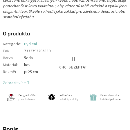
čerstvého eukalyptu, sušených květin nebo vánoční zeleně. Doporučuji
ponechat část kovu viditelnou, aby věnec působil vzdušně a vynikl jeho
elegantní tvar. Skvěle se hodí i jako základ pro závěsnou dekoraci nebo
svatební výzdobu.
O produktu
Kategorie
:
Bydlení
EAN
:
7332793205830
Barva
:
šedá
Materiál
:
kov
CHCI SE ZEPTAT
Rozměr
:
pr25 cm
Zobrazit více
Popis