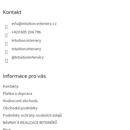
p
a
Kontakt
t
info
@
intuition-interiery.cz
í
+420 605 204 796
Intuition.interiery
intuition.interiery
@Intuitioninteriéry
Informace pro vás
Kontakty
Platba a doprava
Hodnocení obchodu
Obchodní podmínky
Podmínky ochrany osobních údajů
NÁVRHY A REALIZACE INTERIÉRŮ