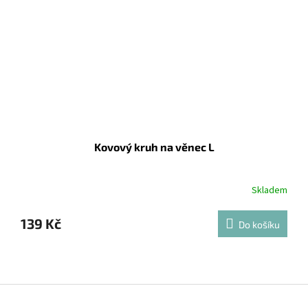
Kovový kruh na věnec L
Skladem
139 Kč
Do košíku
Z
á