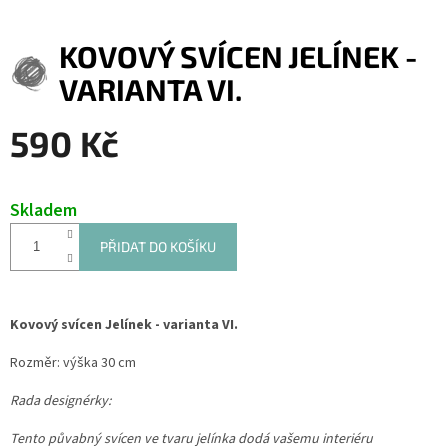
KOVOVÝ SVÍCEN JELÍNEK -
VARIANTA VI.
590 Kč
Měrná
cena:
Skladem
PŘIDAT DO KOŠÍKU
Kovový svícen Jelínek - varianta VI.
Rozměr: výška 30 cm
Rada designérky:
Tento půvabný svícen ve tvaru jelínka dodá vašemu interiéru