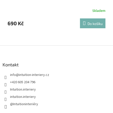
Skladem
690 Kč
Do košíku
Z
á
p
a
Kontakt
t
info
@
intuition-interiery.cz
í
+420 605 204 796
Intuition.interiery
intuition.interiery
@Intuitioninteriéry