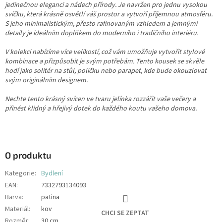
jedinečnou eleganci a nádech přírody. Je navržen pro jednu vysokou
svíčku, která krásně osvětlí váš prostor a vytvoří příjemnou atmosféru.
S jeho minimalistickým, přesto rafinovaným vzhledem a jemnými
detaily je ideálním doplňkem do moderního i tradičního interiéru.
V kolekci nabízíme více velikostí, což vám umožňuje vytvořit stylové
kombinace a přizpůsobit je svým potřebám. Tento kousek se skvěle
hodí jako solitér na stůl, poličku nebo parapet, kde bude okouzlovat
svým originálním designem.
Nechte tento krásný svícen ve tvaru jelínka rozzářit vaše večery a
přinést klidný a hřejivý dotek do každého koutu vašeho domova.
O produktu
Kategorie
:
Bydlení
EAN
:
7332793134093
Barva
:
patina
Materiál
:
kov
CHCI SE ZEPTAT
Rozměr
:
30 cm