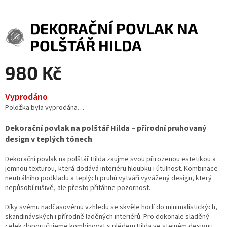
DEKORAČNÍ POVLAK NA
POLŠTÁŘ HILDA
980 Kč
Měrná
Vyprodáno
cena:
Položka byla vyprodána…
Dekorační povlak na polštář Hilda – přírodní pruhovaný
design v teplých tónech
Dekorační povlak na polštář Hilda zaujme svou přirozenou estetikou a
jemnou texturou, která dodává interiéru hloubku i útulnost. Kombinace
neutrálního podkladu a teplých pruhů vytváří vyvážený design, který
nepůsobí rušivě, ale přesto přitáhne pozornost.
Díky svému nadčasovému vzhledu se skvěle hodí do minimalistických,
skandinávských i přírodně laděných interiérů. Pro dokonale sladěný
celek doporučujeme kombinovat s plédem Hilda ve stejném designu.