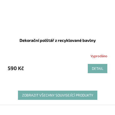
Dekorační polštář z recyklované bavlny
Vyprodáno
590 Kč
DETAIL
ZOBRAZIT VŠECHNY SOUVISEJÍCÍ PRODUKTY
Z
á