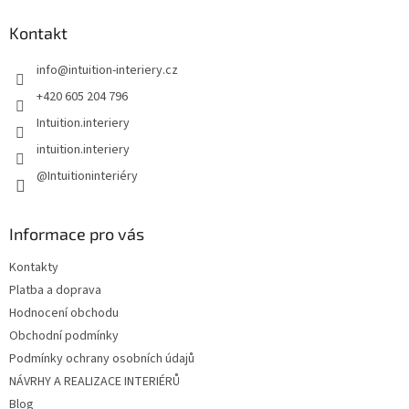
p
a
Kontakt
t
info
@
intuition-interiery.cz
í
+420 605 204 796
Intuition.interiery
intuition.interiery
@Intuitioninteriéry
Informace pro vás
Kontakty
Platba a doprava
Hodnocení obchodu
Obchodní podmínky
Podmínky ochrany osobních údajů
NÁVRHY A REALIZACE INTERIÉRŮ
Blog