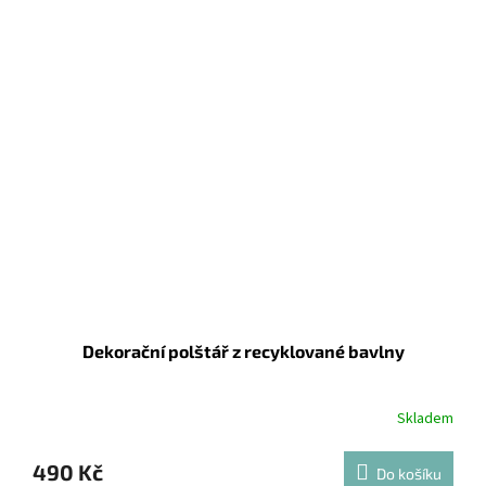
Dekorační polštář z recyklované bavlny
Skladem
Průměrné
hodnocení
produktu
490 Kč
Do košíku
je