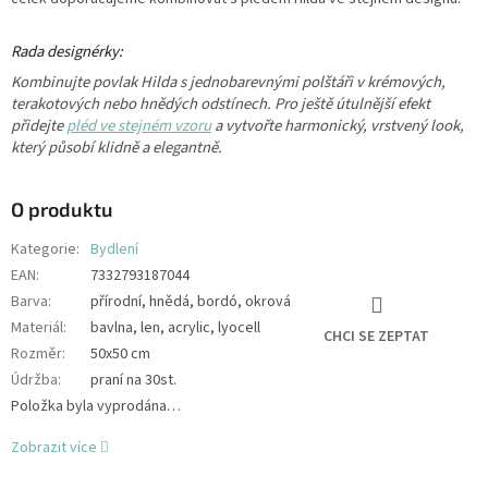
Rada designérky:
Kombinujte povlak Hilda s jednobarevnými polštáři v krémových,
terakotových nebo hnědých odstínech. Pro ještě útulnější efekt
přidejte
pléd ve stejném vzoru
a vytvořte harmonický, vrstvený look,
který působí klidně a elegantně.
O produktu
Kategorie
:
Bydlení
EAN
:
7332793187044
Barva
:
přírodní, hnědá, bordó, okrová
Materiál
:
bavlna, len, acrylic, lyocell
CHCI SE ZEPTAT
Rozměr
:
50x50 cm
Údržba
:
praní na 30st.
Položka byla vyprodána…
Zobrazit více