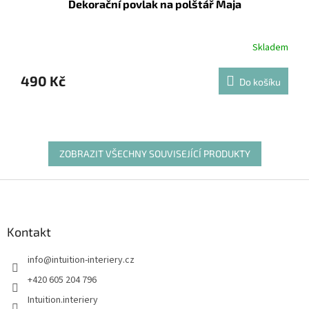
Dekorační povlak na polštář Maja
Skladem
490 Kč
Do košíku
ZOBRAZIT VŠECHNY SOUVISEJÍCÍ PRODUKTY
Z
á
p
a
Kontakt
t
info
@
intuition-interiery.cz
í
+420 605 204 796
Intuition.interiery