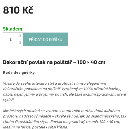
810 Kč
Měrná
cena:
Skladem
PŘIDAT DO KOŠÍKU
Dekorační povlak na polštář – 100 × 40 cm
Rada designérky:
Vneste do svého interiéru styl a útulnost s tímto elegantním
dekoračním povlakem na polštář. Vyrobený ze 100% přírodní bavlny,
nabízí nejen jemný a příjemný povrch, ale také kvalitní zpracování, které
vydrží.
Mix béžových odstínů se vzorem v moderním motivu dodá každému
prostoru nadčasový nádech – skvěle se hodí jak do skandinávského, tak
i boho či rustikálního stylu. Povlak má praktický rozměr 100 × 40 cm,
ideální na lavice, postele i větší křesla.