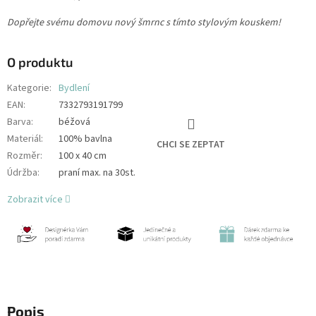
Dopřejte svému domovu nový šmrnc s tímto stylovým kouskem!
O produktu
Kategorie
:
Bydlení
EAN
:
7332793191799
Barva
:
béžová
Materiál
:
100% bavlna
CHCI SE ZEPTAT
Rozměr
:
100 x 40 cm
Údržba
:
praní max. na 30st.
Zobrazit více
Popis