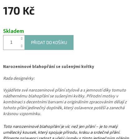
170 Kč
Měrná
cena:
Skladem
PŘIDAT DO KOŠÍKU
Narozeninové blahopřání se sušenými kvítky
Rada designérky:
Vyjádřete své narozeninové přání stylově a s jemností díky tomuto
nádhernému blahopřání se sušenými kvítky. Přírodní motivy v
kombinaci s decentními barvami a originálním zpracováním dělají z
tohoto přání jedinečný doplněk, který oslavence potěší a zanechá
krásnou vzpomínku.
Toto narozeninové blahopřání je víc než jen přání – je to malý
umělecký kousek, který spojuje přírodu, krásu a srdečné přání.
Přineste oslavenci radost a vřelý úsměv s tímto jedinečným přáním.