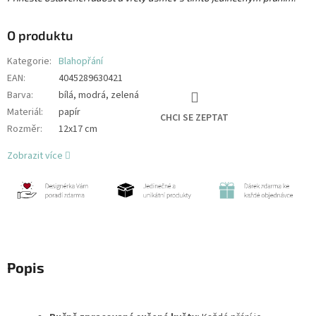
O produktu
Kategorie
:
Blahopřání
EAN
:
4045289630421
Barva
:
bílá, modrá, zelená
Materiál
:
papír
CHCI SE ZEPTAT
Rozměr
:
12x17 cm
Zobrazit více
Popis