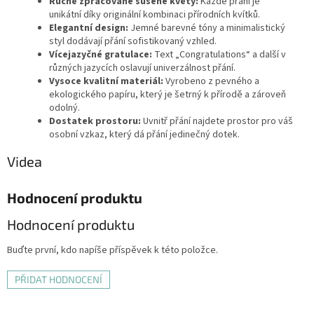
Ručně zpracované sušené květy:
Každé přání je
unikátní díky originální kombinaci přírodních kvítků.
Elegantní design:
Jemné barevné tóny a minimalistický
styl dodávají přání sofistikovaný vzhled.
Vícejazyčné gratulace:
Text „Congratulations“ a další v
různých jazycích oslavují univerzálnost přání.
Vysoce kvalitní materiál:
Vyrobeno z pevného a
ekologického papíru, který je šetrný k přírodě a zároveň
odolný.
Dostatek prostoru:
Uvnitř přání najdete prostor pro váš
osobní vzkaz, který dá přání jedinečný dotek.
Videa
Hodnocení produktu
Hodnocení produktu
Buďte první, kdo napíše příspěvek k této položce.
PŘIDAT HODNOCENÍ