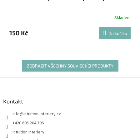
Skladem
150 Kč
Do košíku
ZOBRAZIT VŠECHNY SOUVISEJÍCÍ PRODUKTY
Z
á
p
a
Kontakt
t
info
@
intuition-interiery.cz
í
+420 605 204 796
Intuition.interiery