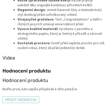
Ručně zpracované sušené květy:
Každé přání je
unikátní díky originální kombinaci přírodních kvítků.
Elegantní design:
Jemné barevné tóny a minimalistický
styl dodávají přání sofistikovaný vzhled.
Vícejazyčné gratulace:
Text „Congratulations“ a další v
různých jazycích oslavují univerzálnost přání.
Vysoce kvalitní materiál:
Vyrobeno z pevného a
ekologického papíru, který je šetrný k přírodě a zároveň
odolný.
Dostatek prostoru:
Uvnitř přání najdete prostor pro váš
osobní vzkaz, který dá přání jedinečný dotek.
Videa
Hodnocení produktu
Hodnocení produktu
Buďte první, kdo napíše příspěvek k této položce.
PŘIDAT HODNOCENÍ