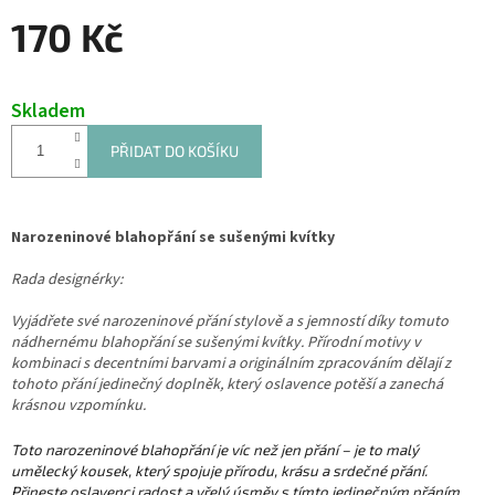
170 Kč
Měrná
cena:
Skladem
PŘIDAT DO KOŠÍKU
Narozeninové blahopřání se sušenými kvítky
Rada designérky:
Vyjádřete své narozeninové přání stylově a s jemností díky tomuto
nádhernému blahopřání se sušenými kvítky. Přírodní motivy v
kombinaci s decentními barvami a originálním zpracováním dělají z
tohoto přání jedinečný doplněk, který oslavence potěší a zanechá
krásnou vzpomínku.
Toto narozeninové blahopřání je víc než jen přání – je to malý
umělecký kousek, který spojuje přírodu, krásu a srdečné přání.
Přineste oslavenci radost a vřelý úsměv s tímto jedinečným přáním.