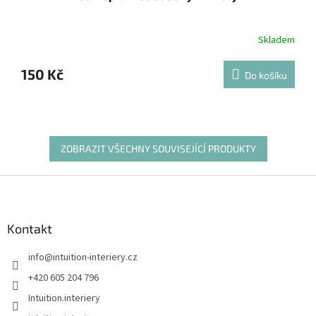
Skladem
150 Kč
Do košíku
ZOBRAZIT VŠECHNY SOUVISEJÍCÍ PRODUKTY
Z
á
p
a
Kontakt
t
info
@
intuition-interiery.cz
í
+420 605 204 796
Intuition.interiery