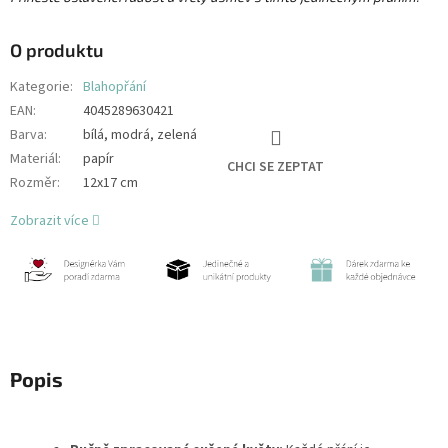
O produktu
Kategorie
:
Blahopřání
EAN
:
4045289630421
Barva
:
bílá, modrá, zelená
Materiál
:
papír
CHCI SE ZEPTAT
Rozměr
:
12x17 cm
Zobrazit více
Popis