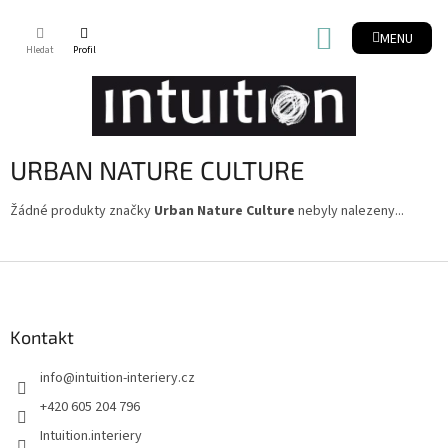
Přejít
na
NÁKUPNÍ
obsah
KOŠÍK
URBAN NATURE CULTURE
Žádné produkty značky
Urban Nature Culture
nebyly nalezeny...
Z
á
p
a
Kontakt
t
info
@
intuition-interiery.cz
í
+420 605 204 796
Intuition.interiery