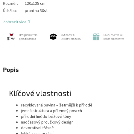
Rozměr
:
120x125 cm
Údržba
:
praní na 30st.
Zobrazit více
Popis
Klíčové vlastnosti
recyklovaná bavlna – šetrnější k přírodě
jemná struktura a příjemný povrch
přírodní hnědo-béžové tóny
nadčasový proužkový design
dekorativní třásně
lehký a univerzální