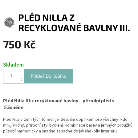
PLÉD NILLA Z
RECYKLOVANÉ BAVLNY III.
750 Kč
Měrná
cena:
Skladem
PŘIDAT DO KOŠÍKU
Pléd Nilla III:z recyklované bavlny – přírodní pléd s
třásněmi
Pléd Nilla v zemitých tónech je ideálním doplňkem pro všechny, kdo
milují klidný, přírodní styl bydlení. Kombinace barev a jemných proužků
působí harmonicky a snadno zapadne do jakéhokoliv interiéru.