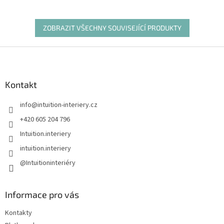
ZOBRAZIT VŠECHNY SOUVISEJÍCÍ PRODUKTY
Z
á
p
a
Kontakt
t
info
@
intuition-interiery.cz
í
+420 605 204 796
Intuition.interiery
intuition.interiery
@Intuitioninteriéry
Informace pro vás
Kontakty