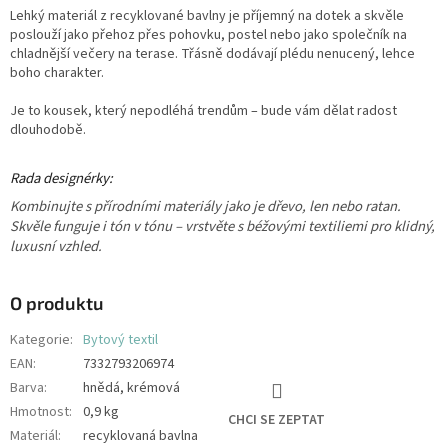
Lehký materiál z recyklované bavlny je příjemný na dotek a skvěle
poslouží jako přehoz přes pohovku, postel nebo jako společník na
chladnější večery na terase. Třásně dodávají plédu nenucený, lehce
boho charakter.
Je to kousek, který nepodléhá trendům – bude vám dělat radost
dlouhodobě.
Rada designérky:
Kombinujte s přírodními materiály jako je dřevo, len nebo ratan.
Skvěle funguje i tón v tónu – vrstvěte s béžovými textiliemi pro klidný,
luxusní vzhled.
O produktu
Kategorie
:
Bytový textil
EAN
:
7332793206974
Barva
:
hnědá, krémová
Hmotnost
:
0,9 kg
CHCI SE ZEPTAT
Materiál
:
recyklovaná bavlna