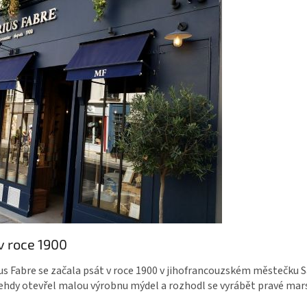
 v roce 1900
us Fabre se začala psát v roce 1900 v jihofrancouzském městečku 
ehdy otevřel malou výrobnu mýdel a rozhodl se vyrábět pravé mars