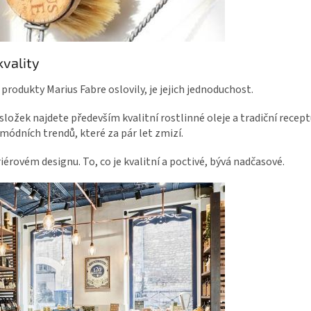
kvality
rodukty Marius Fabre oslovily, je jejich jednoduchost.
ožek najdete především kvalitní rostlinné oleje a tradiční recep
módních trendů, které za pár let zmizí.
iérovém designu. To, co je kvalitní a poctivé, bývá nadčasové.