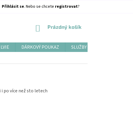
Přihlásit se
. Nebo se chcete
registrovat
?
NÁKUPNÍ
Prázdný košík
KOŠÍK
ILVIE
DÁRKOVÝ POUKAZ
SLUŽBY
BLOG
i po více než sto letech