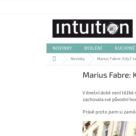
Přejít
na
obsah
NOVINKY
BYDLENÍ
KUCHYNĚ 
Domů
Novinky
Marius Fabre: Když se
Marius Fabre: K
V dnešní době není těžké n
zachovala své původní hod
Právě proto jsem si zamil