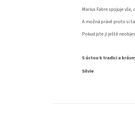
Marius Fabre spojuje vše, 
A možná právě proto si ta
Pokud jste ji ještě neobj
S úctou k tradici a krá
Silvie
Z
á
p
a
t