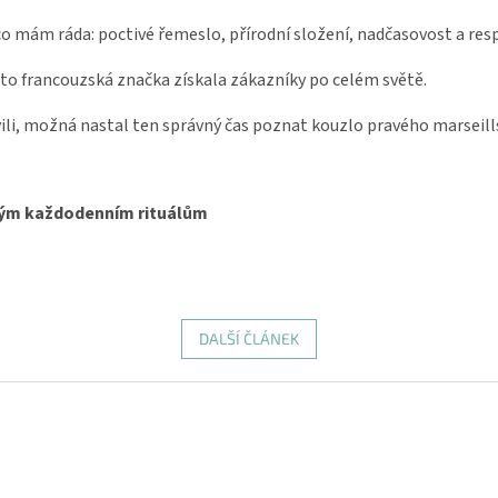
co mám ráda: poctivé řemeslo, přírodní složení, nadčasovost a respe
to francouzská značka získala zákazníky po celém světě.
evili, možná nastal ten správný čas poznat kouzlo pravého marseil
sným každodenním rituálům
DALŠÍ ČLÁNEK