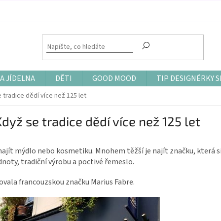
A JÍDELNA
DĚTI
GOOD MOOD
TIP DESIGNÉRKY S
 tradice dědí více než 125 let
dyž se tradice dědí více než 125 let
ajít mýdlo nebo kosmetiku. Mnohem těžší je najít značku, která si 
noty, tradiční výrobu a poctivé řemeslo.
ovala francouzskou značku Marius Fabre.