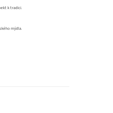
kt k tradici.
lského mýdla.