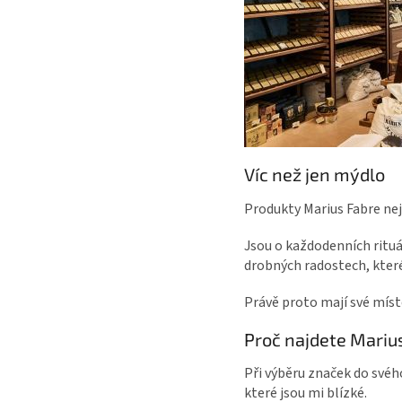
Víc než jen mýdlo
Produkty Marius Fabre nejs
Jsou o každodenních rituá
drobných radostech, kter
Právě proto mají své místo
Proč najdete Marius
Při výběru značek do své
které jsou mi blízké.