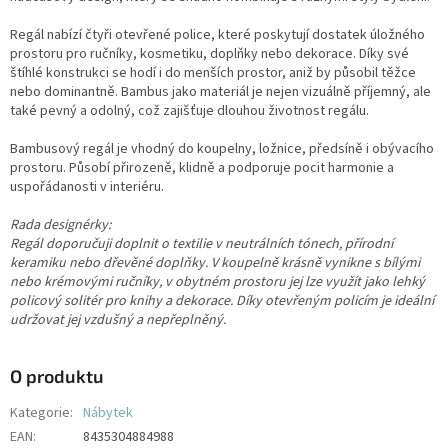
Regál nabízí čtyři otevřené police, které poskytují dostatek úložného
prostoru pro ručníky, kosmetiku, doplňky nebo dekorace. Díky své
štíhlé konstrukci se hodí i do menších prostor, aniž by působil těžce
nebo dominantně. Bambus jako materiál je nejen vizuálně příjemný, ale
také pevný a odolný, což zajišťuje dlouhou životnost regálu.
Bambusový regál je vhodný do koupelny, ložnice, předsíně i obývacího
prostoru. Působí přirozeně, klidně a podporuje pocit harmonie a
uspořádanosti v interiéru.
Rada designérky:
Regál doporučuji doplnit o textilie v neutrálních tónech, přírodní
keramiku nebo dřevěné doplňky. V koupelně krásně vynikne s bílými
nebo krémovými ručníky, v obytném prostoru jej lze využít jako lehký
policový solitér pro knihy a dekorace. Díky otevřeným policím je ideální
udržovat jej vzdušný a nepřeplněný.
O produktu
Kategorie
:
Nábytek
EAN
:
8435304884988