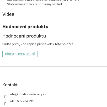
Stabilní konstrukce a přirozený vzhled
Videa
Hodnocení produktu
Hodnocení produktu
Buďte první, kdo napíše příspěvek k této položce.
PŘIDAT HODNOCENÍ
Z
á
p
a
Kontakt
t
info
@
intuition-interiery.cz
í
+420 605 204 796