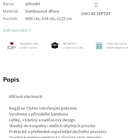
Barva
:
přírodní
Materiál
:
bambusové dřevo
CHCI SE ZEPTAT
Rozměr
:
hl35 cm, š34 cm, v123 cm
Zobrazit více
Popis
Klíčové vlastnosti:
Regál se čtyřmi otevřenými policemi
Vyrobeno z přírodního bambusu
Lehký, vzdušný a nadčasový design
Vhodný do koupelny i dalších obytných prostor
Praktické a přehledné uspořádání úložného prostoru
Snadná kombinovatelnost s různými styly interiéru