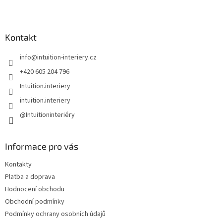
Z
á
p
a
Kontakt
t
info
@
intuition-interiery.cz
í
+420 605 204 796
Intuition.interiery
intuition.interiery
@Intuitioninteriéry
Informace pro vás
Kontakty
Platba a doprava
Hodnocení obchodu
Obchodní podmínky
Podmínky ochrany osobních údajů