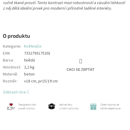
ručně tkané proutí. Tento kontrast mezi robustností a vizuální lehkostí
z něj dělá ideální prvek pro moderní i přírodně laděné interiéry.
O produktu
Kategorie
:
Květináče
EAN
:
7332793175201
Barva
:
hnědá
Hmotnost
:
2,2 kg
CHCI SE ZEPTAT
Materiál
:
beton
Rozměr
:
v18 cm, pr15/19 cm
Zobrazit více