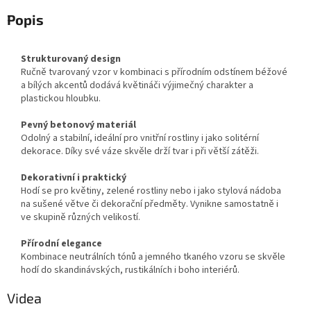
Popis
Strukturovaný design
Ručně tvarovaný vzor v kombinaci s přírodním odstínem béžové
a bílých akcentů dodává květináči výjimečný charakter a
plastickou hloubku.
Pevný betonový materiál
Odolný a stabilní, ideální pro vnitřní rostliny i jako solitérní
dekorace. Díky své váze skvěle drží tvar i při větší zátěži.
Dekorativní i praktický
Hodí se pro květiny, zelené rostliny nebo i jako stylová nádoba
na sušené větve či dekorační předměty. Vynikne samostatně i
ve skupině různých velikostí.
Přírodní elegance
Kombinace neutrálních tónů a jemného tkaného vzoru se skvěle
hodí do skandinávských, rustikálních i boho interiérů.
Videa