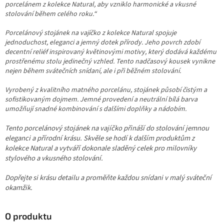
porcelánem z kolekce Natural, aby vzniklo harmonické a vkusné
stolování během celého roku.“
Porcelánový stojánek na vajíčko z kolekce Natural spojuje
jednoduchost, eleganci a jemný dotek přírody. Jeho povrch zdobí
decentní reliéf inspirovaný květinovými motivy, který dodává každému
prostřenému stolu jedinečný vzhled. Tento nadčasový kousek vynikne
nejen během svátečních snídaní, ale i při běžném stolování.
Vyrobený z kvalitního matného porcelánu, stojánek působí čistým a
sofistikovaným dojmem. Jemné provedení a neutrální bílá barva
umožňují snadné kombinování s dalšími doplňky a nádobím.
Tento porcelánový stojánek na vajíčko přináší do stolování jemnou
eleganci a přírodní krásu. Skvěle se hodí k dalším produktům z
kolekce Natural a vytváří dokonale sladěný celek pro milovníky
stylového a vkusného stolování.
Dopřejte si krásu detailu a proměňte každou snídani v malý sváteční
okamžik.
O produktu