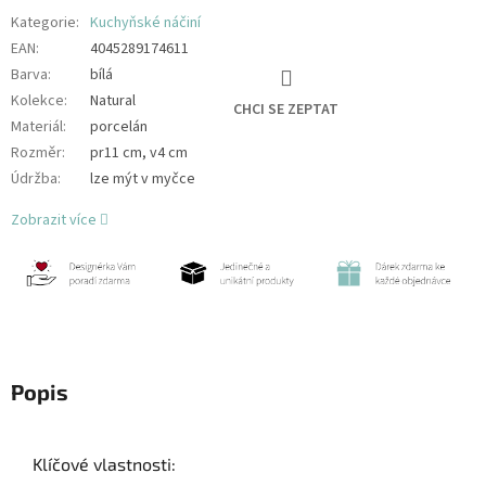
Kategorie
:
Kuchyňské náčiní
EAN
:
4045289174611
Barva
:
bílá
Kolekce
:
Natural
CHCI SE ZEPTAT
Materiál
:
porcelán
Rozměr
:
pr11 cm, v4 cm
Údržba
:
lze mýt v myčce
Zobrazit více
Popis
Klíčové vlastnosti: