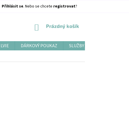
Přihlásit se
. Nebo se chcete
registrovat
?
NÁKUPNÍ
Prázdný košík
KOŠÍK
ILVIE
DÁRKOVÝ POUKAZ
SLUŽBY
BLOG