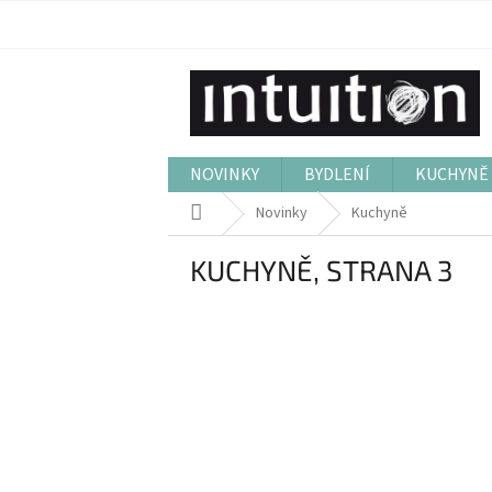
Přejít
na
obsah
NOVINKY
BYDLENÍ
KUCHYNĚ 
Domů
Novinky
Kuchyně
KUCHYNĚ
, STRANA 3