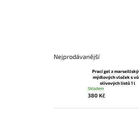
Nejprodávanější
Prací gel z marseillsk
mýdlových vloček s vů
olivových listů 1 l
Skladem
380 Kč
Z
á
p
a
t