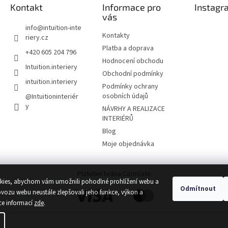
Kontakt
Informace pro
Instagr
vás
info
@
intuition-inte
Kontakty
riery.cz
Platba a doprava
+420 605 204 796
Hodnocení obchodu
Intuition.interiery
Obchodní podmínky
intuition.interiery
Podmínky ochrany
osobních údajů
@Intuitioninteriér
y
NÁVRHY A REALIZACE
INTERIÉRŮ
Blog
Moje objednávka
Platební brána ComGate
ies, abychom vám umožnili pohodlné prohlížení webu a
Odmítnout
ovozu webu neustále zlepšovali jeho funkce, výkon a
ce informací
zde
.