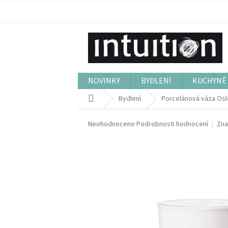
Přejít
na
obsah
NOVINKY
BYDLENÍ
KUCHYNĚ 
Domů
Bydlení
Porcelánová váza Osl
Průměrné
Neohodnoceno
Podrobnosti hodnocení
Zna
hodnocení
produktu
je
0,0
z
5
hvězdiček.