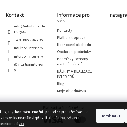
Kontakt
Informace pro
Instagr
vás
info
@
intuition-inte
Kontakty
riery.cz
Platba a doprava
+420 605 204 796
Hodnocení obchodu
Intuition.interiery
Obchodní podmínky
intuition.interiery
Podmínky ochrany
osobních údajů
@Intuitioninteriér
y
NÁVRHY A REALIZACE
INTERIÉRŮ
Blog
Moje objednávka
Platební brána ComGate
ies, abychom vám umožnili pohodlné prohlížení webu a
Odmítnout
ovozu webu neustále zlepšovali jeho funkce, výkon a
ce informací
zde
.