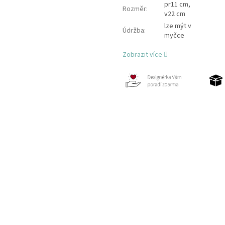
pr11 cm,
Rozměr
:
v22 cm
lze mýt v
Údržba
:
myčce
Zobrazit více