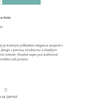
za Oslo
cm
ly je krásným příkladem elegance spojené s
cký design s jemnou strukturou a hladkým
iv interiér. Vhodná nejen pro květinové
zvláštní váš prostor.
I SE ZEPTAT