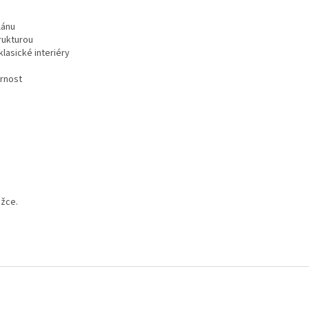
lánu
rukturou
klasické interiéry
ornost
ožce.