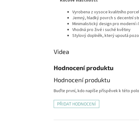
Klíčové vlastnosti:
Vyrobena z vysoce kvalitního porce
Jemný, hladký povrch s decentní st
Minimalistický design pro moderní i 
Vhodná pro živé i suché květiny
Stylový doplněk, který upoutá poz
Videa
Hodnocení produktu
Hodnocení produktu
Buďte první, kdo napíše příspěvek k této pol
PŘIDAT HODNOCENÍ
Z
á
p