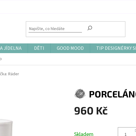
A JÍDELNA
DĚTI
GOOD MOOD
TIP DESIGNÉRKY S
o
čka:
Räder
PORCELÁN
960 Kč
Měrná
cena:
Skladem