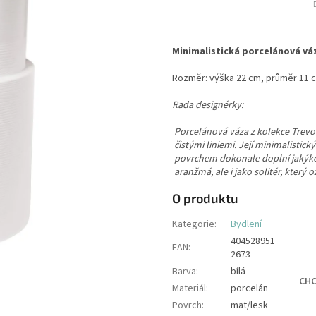
Minimalistická porcelánová vá
Rozměr: výška 22 cm, průměr 11 
Rada designérky:
Porcelánová váza z kolekce Trevo
čistými liniemi. Její minimalisti
povrchem dokonale doplní jakýkol
aranžmá, ale i jako solitér, který o
O produktu
Kategorie
:
Bydlení
404528951
EAN
:
2673
Barva
:
bílá
CHC
Materiál
:
porcelán
Povrch
:
mat/lesk