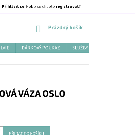
Přihlásit se
. Nebo se chcete
registrovat
?
NÁKUPNÍ
Prázdný košík
KOŠÍK
ILVIE
DÁRKOVÝ POUKAZ
SLUŽBY
BLOG
OVÁ VÁZA OSLO
PŘIDAT DO KOŠÍKU