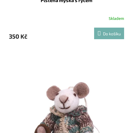
Plstěná myška s rýčem
Skladem
Do košíku
350 Kč