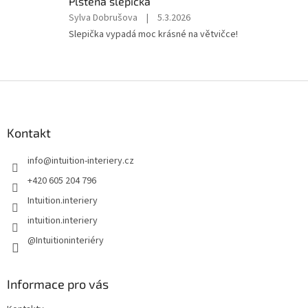
Plstěná slepička
hvězdiček.
Hodnocení
Sylva Dobrušova
|
5.3.2026
produktu
Slepička vypadá moc krásné na větvičce!
je
5
z
5
Z
hvězdiček.
á
p
a
Kontakt
t
info
@
intuition-interiery.cz
í
+420 605 204 796
Intuition.interiery
intuition.interiery
@Intuitioninteriéry
Informace pro vás