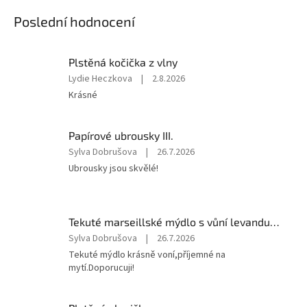
Poslední hodnocení
Plstěná kočička z vlny
Hodnocení
Lydie Heczkova
|
2.8.2026
produktu
Krásné
je
5
z
Papírové ubrousky III.
5
Hodnocení
Sylva Dobrušova
|
26.7.2026
hvězdiček.
produktu
Ubrousky jsou skvělé!
je
5
z
5
Tekuté marseillské mýdlo s vůní levandule 1l
hvězdiček.
Hodnocení
Sylva Dobrušova
|
26.7.2026
produktu
Tekuté mýdlo krásně voní,příjemné na
je
mytí.Doporucuji!
5
z
5