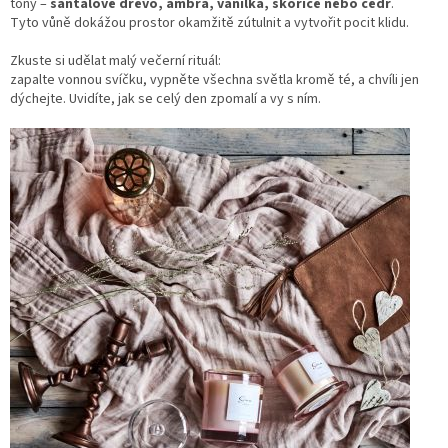
tóny –
santalové dřevo, ambra, vanilka, skořice nebo cedr
.
Tyto vůně dokážou prostor okamžitě zútulnit a vytvořit pocit klidu.
Zkuste si udělat malý večerní rituál:
zapalte vonnou svíčku, vypněte všechna světla kromě té, a chvíli jen
dýchejte. Uvidíte, jak se celý den zpomalí a vy s ním.