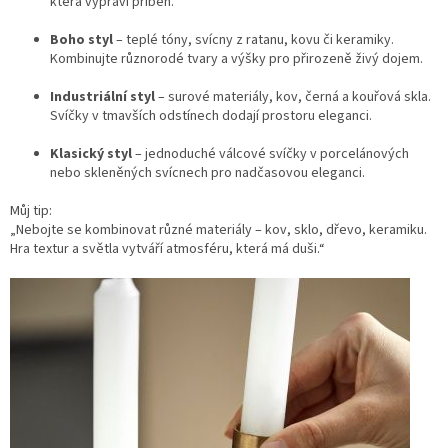
která vypráví příběh.
Boho styl
– teplé tóny, svícny z ratanu, kovu či keramiky.
Kombinujte různorodé tvary a výšky pro přirozeně živý dojem.
Industriální styl
– surové materiály, kov, černá a kouřová skla.
Svíčky v tmavších odstínech dodají prostoru eleganci.
Klasický styl
– jednoduché válcové svíčky v porcelánových
nebo skleněných svícnech pro nadčasovou eleganci.
Můj tip:
„Nebojte se kombinovat různé materiály – kov, sklo, dřevo, keramiku.
Hra textur a světla vytváří atmosféru, která má duši.“