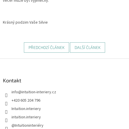
večer může být výjimečný.
Krásný podzim Vaše Silvie
PŘEDCHOZÍ ČLÁNEK
DALŠÍ ČLÁNEK
Z
á
p
a
Kontakt
t
info
@
intuition-interiery.cz
í
+420 605 204 796
Intuition.interiery
intuition.interiery
@Intuitioninteriéry