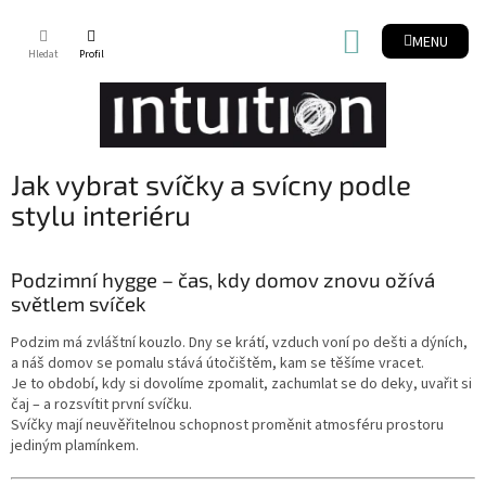
Přejít
na
NÁKUPNÍ
obsah
KOŠÍK
Jak vybrat svíčky a svícny podle
stylu interiéru
Podzimní hygge – čas, kdy domov znovu ožívá
světlem svíček
Podzim má zvláštní kouzlo. Dny se krátí, vzduch voní po dešti a dýních,
a náš domov se pomalu stává útočištěm, kam se těšíme vracet.
Je to období, kdy si dovolíme zpomalit, zachumlat se do deky, uvařit si
čaj – a rozsvítit první svíčku.
Svíčky mají neuvěřitelnou schopnost proměnit atmosféru prostoru
jediným plamínkem.