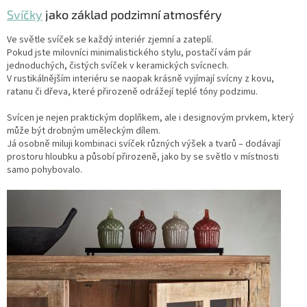
Svíčky
jako základ podzimní atmosféry
Ve světle svíček se každý interiér zjemní a zateplí.
Pokud jste milovníci minimalistického stylu, postačí vám pár
jednoduchých, čistých svíček v keramických svícnech.
V rustikálnějším interiéru se naopak krásně vyjímají svícny z kovu,
ratanu či dřeva, které přirozeně odrážejí teplé tóny podzimu.
Svícen je nejen praktickým doplňkem, ale i designovým prvkem, který
může být drobným uměleckým dílem.
Já osobně miluji kombinaci svíček různých výšek a tvarů – dodávají
prostoru hloubku a působí přirozeně, jako by se světlo v místnosti
samo pohybovalo.